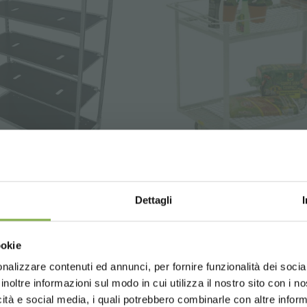
STRATI E RISPARMIA SU
rello DC "Danish
Carrello di servizio 
Dettagli
Container"
e fiori
un account e ottieni subito vantaggi escl
Choose the country you are in an
ookie
for a better browsing exp
to
sul tuo primo ordine *
nto sempre
su tutti i tuoi acquisti futuri *
nalizzare contenuti ed annunci, per fornire funzionalità dei socia
inoltre informazioni sul modo in cui utilizza il nostro sito con i 
gratis
sopra i 15.000 €
icità e social media, i quali potrebbero combinarle con altre inform
giornamenti
in anteprima (seleziona l'opzione 
UNITED STATES
ENGLISH