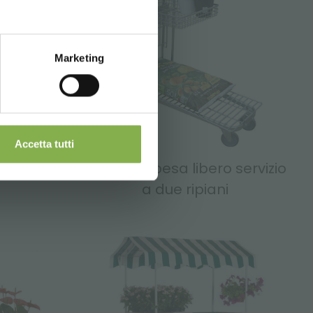
Marketing
Accetta tutti
vasi
Carrello spesa libero servizio
a due ripiani