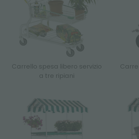
Carrello spesa libero servizio
Carrel
a tre ripiani