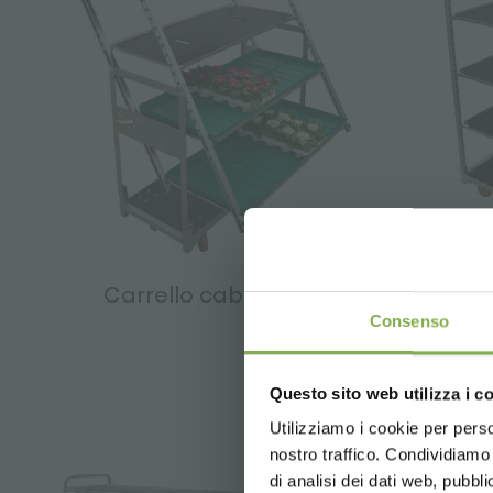
REGI
Carrello cabriolet
Car
Consenso
Crea 
Questo sito web utilizza i c
5 % di scon
2 % di sco
Utilizziamo i cookie per perso
nostro traffico. Condividiamo 
Spedizione 
di analisi dei dati web, pubbl
News e ag