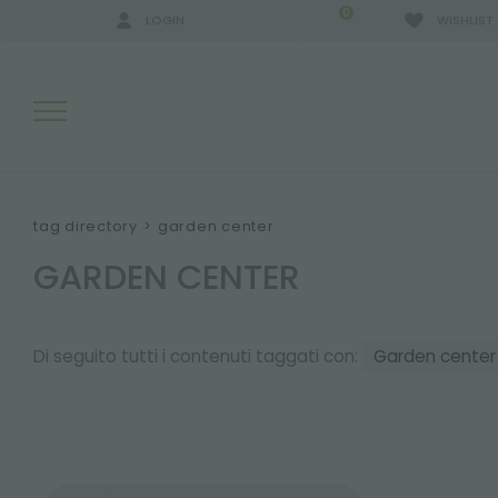
0
LOGIN
WISHLIST
RISULTATI RICERCA:
tag directory
>
garden center
GARDEN CENTER
ALTRI RISULTATI PER TE:
Di seguito tutti i contenuti taggati con:
Garden center