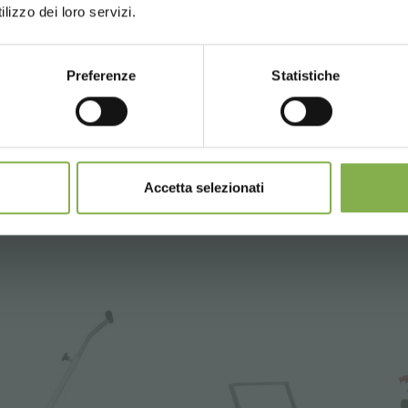
lizzo dei loro servizi.
egistrazione)
Preferenze
Statistiche
CONTINUE
REGISTRATI ORA
mulabili, calcolati al netto di imballo e spedizione.
Accetta selezionati
ello porta piante
Carrello porta 