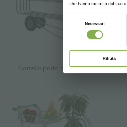
che hanno raccolto dal suo uti
in fase di r
Selezione
Necessari
del
consenso
* Sconti non cu
Rifiuta
Carrello porta cassette
Carr