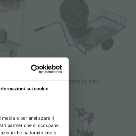
BITO!
per piante
Carrello oro
Informazioni sui cookie
usivi:
d your language
erience
l media e per analizzare il
nostri partner che si occupano
azioni che ha fornito loro o
Newsletter