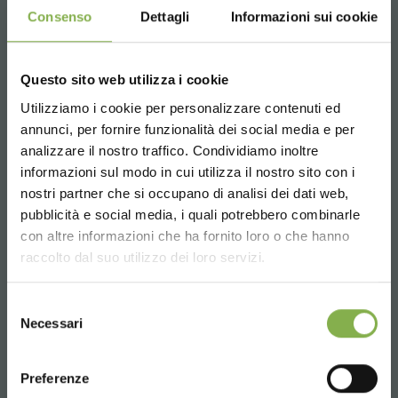
Consenso
Dettagli
Informazioni sui cookie
Questo sito web utilizza i cookie
Utilizziamo i cookie per personalizzare contenuti ed
REGISTRATI E RISPARMIA
Telefono
annunci, per fornire funzionalità dei social media e per
SUBITO!
Dal lunedì al venerdì
analizzare il nostro traffico. Condividiamo inoltre
08:30 - 13:00
informazioni sul modo in cui utilizza il nostro sito con i
Crea un account e ottieni subito
14:00 - 18:30
nostri partner che si occupano di analisi dei dati web,
+39 0376 960311
vantaggi esclusivi:
pubblicità e social media, i quali potrebbero combinarle
Choose the country you are in and your
con altre informazioni che ha fornito loro o che hanno
language for a better browsing experience
raccolto dal suo utilizzo dei loro servizi.
5 % di sconto
sul tuo primo ordine *
2 % di sconto sempre
su tutti i tuoi acquisti
UNITED STATES
SERVIZI
futuri *
Selezione
Necessari
del
Spedizione gratis
sopra i 15.000 €
consenso
ENGLISH
News e aggiornamenti
in anteprima
(seleziona l'opzione Newsletter in fase di
Preferenze
registrazione)