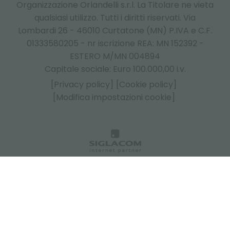
Organizzazione Orlandelli s.r.l. La Titolare ne vieta
qualsiasi utilizzo. Tutti i diritti riservati. Via
Lombardi 26 - 46010 Curtatone (MN) P.IVA e C.F.
01333580205 - nr iscrizione REA: MN 152392 -
ESTERO M/MN 004894
Capitale sociale: Euro 100.000,00 i.v.
[Privacy policy]
[Cookie policy]
[Modifica impostazioni cookie]