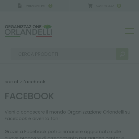
PREVENTIVI
CARRELLO
0
0
social
>
facebook
FACEBOOK
RISULTATI RICERCA:
Ordina per:
Vieni a conoscere il mondo Organizzazione Orlandelli su
Facebook e diventa fan!
ALTRI RISULTATI PER TE:
Grazie a Facebook potrai rimanere aggiornato sulle
nuove proposte di arredamento per garden center e