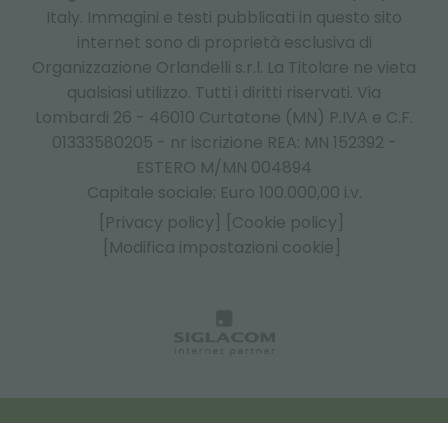
Italy.
Immagini e testi pubblicati in questo sito
internet sono di proprietà esclusiva di
Organizzazione Orlandelli s.r.l. La Titolare ne vieta
qualsiasi utilizzo. Tutti i diritti riservati. Via
Lombardi 26 - 46010 Curtatone (MN) P.IVA e C.F.
01333580205 - nr iscrizione REA: MN 152392 -
ESTERO M/MN 004894
Capitale sociale: Euro 100.000,00 i.v.
[Privacy policy]
[Cookie policy]
[Modifica impostazioni cookie]