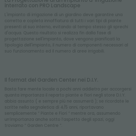
La Progettazione di un impianto d’ irrigazione
interrato con PRO Landscape
L'impianto di irrigazione di un giardino deve garantire una
corretta e copleta innaffiatura di tutti i vari tipi di piante
presenti al suo interno, evitando al tempo stesso gli sprechi
d'acqua. Questo risultato si realizza fin dalla fase di
progettazione sell'impianto, dove vengono pianificati la
tipologia dell'impianto, il numero di componenti necessari al
suo funzionamento ed il numero di aree irrigabili.
Il format del Garden Center nei D.I.Y.
Basta fare mente locale a pochi anni addietro per accorgersi
quanta importanza il reparto piante e fiori negli store D.I.Y.
abbia assunto ( e sempre più ne assumerà ); se ricordate le
scritte nella segnaletica di 4/5 anni, riportavano
semplicemente “ Piante e Fiori “ mentre ora, assumendo
un’importanza anche sotto l’aspetto degli spazi, oggi
troviamo “ Garden Centre “.