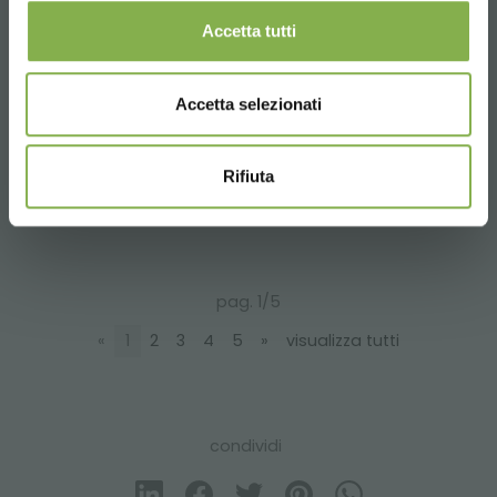
Accetta tutti
Il carrello per la floricoltura, una scelta
pragmatica
Accetta selezionati
In una congiuntura economica difficile dove ogni minimo
costo aziendale deve essere analizzato, è doveroso fare
scelte ragionate. Anche la scelta del carrello, come prodotto
per l’interscambio tra clienti/fornitori determina una
Rifiuta
importante scelta economica.
pag. 1/5
«
1
2
3
4
5
»
visualizza tutti
condividi