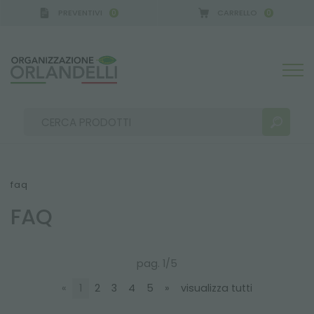
PREVENTIVI
CARRELLO
0
0
 GERMANY - SPONSOR
-
dal 16/08/2026 al 22/08/
faq
FAQ
RISULTATI RICERCA:
Ordina per:
pag. 1/5
«
1
2
3
4
5
»
visualizza tutti
ALTRI RISULTATI PER TE: