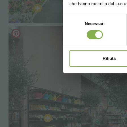
che hanno raccolto dal suo uti
in fase di r
Selezione
Necessari
del
consenso
* Sconti non cu
Rifiuta