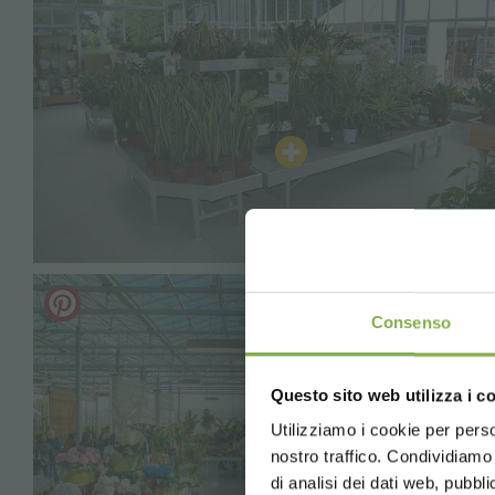
REGI
Consenso
Crea 
Questo sito web utilizza i c
5 % di scon
2 % di sco
Utilizziamo i cookie per perso
nostro traffico. Condividiamo 
Spedizione 
di analisi dei dati web, pubbl
News e ag