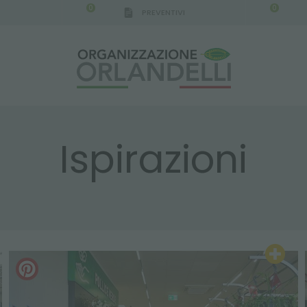
0
0
PREVENTIVI
IGCA GERMANY - SPONSOR
-
dal 16/08/2026 al 2
Ispirazioni