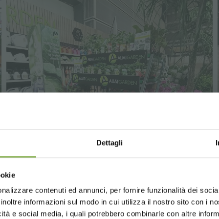
STRATI E RISPARMIA SU
Dettagli
un account e ottieni subito vantaggi escl
Choose the country you are in an
ookie
for a better browsing exp
to
sul tuo primo ordine *
nto sempre
su tutti i tuoi acquisti futuri *
nalizzare contenuti ed annunci, per fornire funzionalità dei socia
inoltre informazioni sul modo in cui utilizza il nostro sito con i 
gratis
sopra i 15.000 €
icità e social media, i quali potrebbero combinarle con altre inform
giornamenti
in anteprima (seleziona l'opzione 
UNITED STATES
ENGLISH