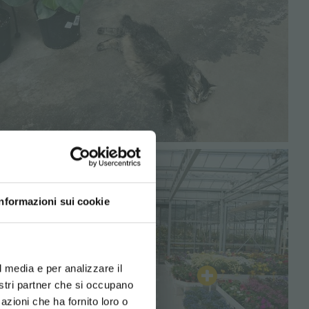
BITO!
Informazioni sui cookie
usivi:
d your language
erience
l media e per analizzare il
nostri partner che si occupano
azioni che ha fornito loro o
Newsletter