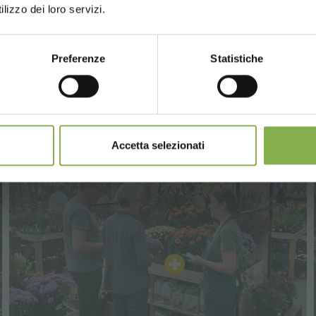
lizzo dei loro servizi.
egistrazione)
Preferenze
Statistiche
CONTINUE
REGISTRATI ORA
mulabili, calcolati al netto di imballo e spedizione.
Accetta selezionati