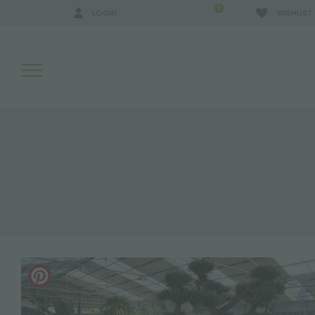
0
LOGIN
WISHLIST
RISULTATI RICERCA:
ALTRI RISULTATI PER TE: