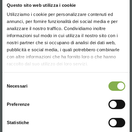
Questo sito web utilizza i cookie
Utilizziamo i cookie per personalizzare contenuti ed
REGISTRATI E RISPARMIA
annunci, per fornire funzionalità dei social media e per
SUBITO!
analizzare il nostro traffico. Condividiamo inoltre
informazioni sul modo in cui utilizza il nostro sito con i
Crea un account e ottieni subito
nostri partner che si occupano di analisi dei dati web,
vantaggi esclusivi:
pubblicità e social media, i quali potrebbero combinarle
Choose the country you are in and your
con altre informazioni che ha fornito loro o che hanno
language for a better browsing experience
raccolto dal suo utilizzo dei loro servizi.
5 % di sconto
sul tuo primo ordine *
2 % di sconto sempre
su tutti i tuoi acquisti
UNITED STATES
futuri *
Selezione
Necessari
del
Spedizione gratis
sopra i 15.000 €
ORLANDELLI HORIZON - La tendenza del
consenso
ENGLISH
News e aggiornamenti
in anteprima
RistoGarden
(seleziona l'opzione Newsletter in fase di
Preferenze
Franco Costa, CEO di Costa Group azienda leader nella
registrazione)
progettazione di ristoranti e bar in tutto il mondo, ha
CONTINUE
presentato le ultime tendenze dei risto-garden e
Statistiche
l’importanza dei concept "green" nei punti vendita fisici.
REGISTRATI ORA