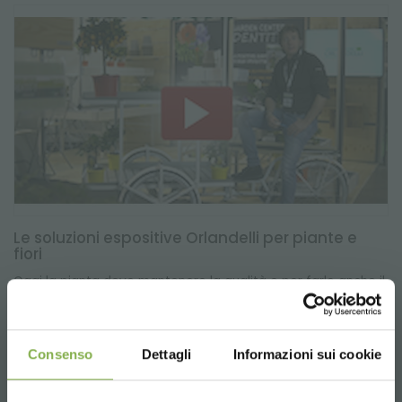
Le soluzioni espositive Orlandelli per piante e
fiori
Oggi la pianta deve mantenere la qualità e per farlo anche il
sistema espositivo necessita di attenzioni che fino a ieri non
erano richieste. Quindi noi cerchiamo di trovare sempre
soluzioni specifiche perché l’esigenza che può avere
un’agraria sono diverse dalle esigenze che può avere un
Consenso
Dettagli
Informazioni sui cookie
Garden Center piuttosto che una Grande Distribuzione.