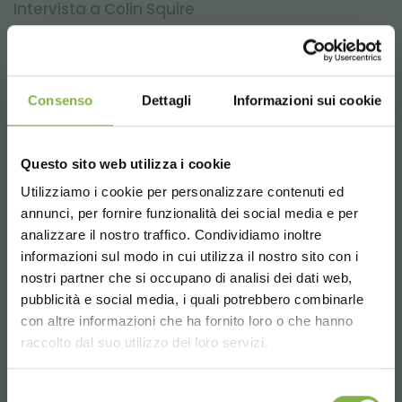
Intervista a Colin Squire
Colin Squire è il figlio del fondatore DJ Squire e cresciuto con
il business. Ufficialmente entrato in azienda nel 1956, solo
dopo il servizio militare. Ha studiato architettura alla Kingston
School of Art (l'attuale Kingston University) e nella
Consenso
Dettagli
Informazioni sui cookie
progettazione del paesaggio presso l'University College di
Londra.
Questo sito web utilizza i cookie
Utilizziamo i cookie per personalizzare contenuti ed
REGISTRATI E RISPARMIA
annunci, per fornire funzionalità dei social media e per
SUBITO!
analizzare il nostro traffico. Condividiamo inoltre
informazioni sul modo in cui utilizza il nostro sito con i
Crea un account e ottieni subito
nostri partner che si occupano di analisi dei dati web,
vantaggi esclusivi:
pubblicità e social media, i quali potrebbero combinarle
Choose the country you are in and your
con altre informazioni che ha fornito loro o che hanno
language for a better browsing experience
raccolto dal suo utilizzo dei loro servizi.
5 % di sconto
sul tuo primo ordine *
2 % di sconto sempre
su tutti i tuoi acquisti
UNITED STATES
futuri *
Selezione