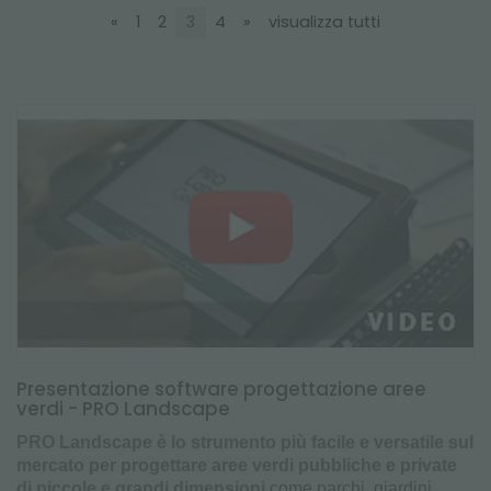
NEWSLETTER
«
1
2
3
4
»
visualizza tutti
Presentazione software progettazione aree
verdi - PRO Landscape
PRO Landscape è lo strumento più facile e versatile sul
mercato per progettare aree verdi pubbliche e private
di piccole e grandi dimensioni
come parchi, giardini,