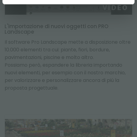
L'importazione di nuovi oggetti con PRO
Landscape
Il software Pro Landscape mette a disposizione oltre
10.000 elementi tra cui: piante, fiori, bordure,
pavimentazioni, piscine e molto altro.
Possiamo però, espandere la libreria importando
nuovi elementi, per esempio con il nostro marchio,
per valorizzare e personalizzare ancora di più la
proposta progettuale.