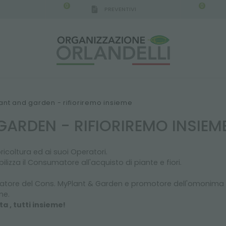
0
0
PREVENTIVI
nt and garden - rifioriremo insieme
ARDEN - RIFIORIREMO INSIEM
ricoltura ed ai suoi Operatori.
lizza il Consumatore all'acquisto di piante e fiori.
datore del Cons. MyPlant & Garden e promotore dell'omonima Fi
ne.
a , tutti insieme!