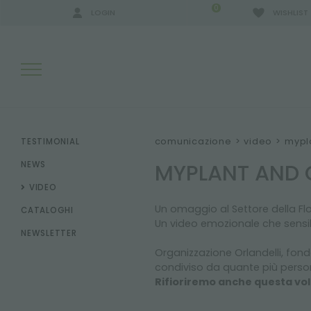
0
LOGIN
WISHLIST
RISULTATI RICERCA:
comunicazione
>
video
>
mypla
TESTIMONIAL
MYPLANT AND G
NEWS
VIDEO
ALTRI RISULTATI PER TE:
Un omaggio al Settore della Flo
CATALOGHI
Un video emozionale che sensibi
NEWSLETTER
Organizzazione Orlandelli, fon
condiviso da quante più perso
Rifioriremo anche questa volt