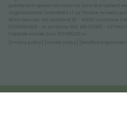
pubblicati in questo sito internet sono di proprietà esc
Organizzazione Orlandelli s.r.l. La Titolare ne vieta qualsi
diritti riservati. Via Lombardi 26 - 46010 Curtatone (MN
01333580205 - nr iscrizione REA: MN 152392 - ESTER
Capitale sociale: Euro 100.000,00 i.v.
[Privacy policy]
[Cookie policy]
[Modifica impostazion