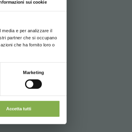
Informazioni sui cookie
usivi:
d your language
erience
l media e per analizzare il
nostri partner che si occupano
azioni che ha fornito loro o
Newsletter
Marketing
Accetta tutti