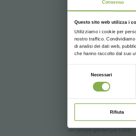
Consenso
Crea 
Questo sito web utilizza i c
5 % di scon
2 % di sco
Utilizziamo i cookie per perso
nostro traffico. Condividiamo 
Spedizione 
di analisi dei dati web, pubbl
News e ag
che hanno raccolto dal suo uti
in fase di r
Selezione
Necessari
del
consenso
I trend del settore garden 
* Sconti non cu
10/11/2020
Rifiuta
Dopo un’anteprima dei Garden 
propone un secondo estratto da
del settore garden per il 2021.