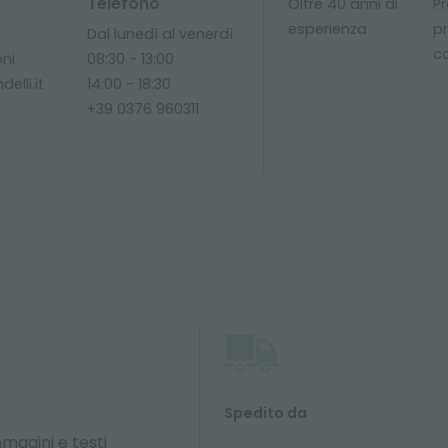
Telefono
Oltre 40 anni di
Pr
esperienza
p
Dal lunedì al venerdì
c
oni
08:30 - 13:00
elli.it
14:00 - 18:30
+39 0376 960311
Spedito da
magini e testi