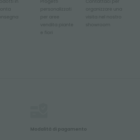
odotti in
Progetti
Contattaci per
ronta
personalizzati
organizzare una
onsegna
per aree
visita nel nostro
vendita piante
showroom
e fiori
Modalità di pagamento