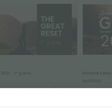
2021 - 1° parte
Richiedi il Re
04/11/2020
rono un primo spunto per pianificare un
Completa il form
.
Media Group e tr
STRATI E RISPARMIA SU