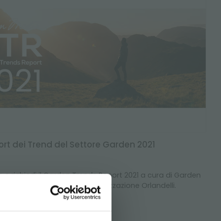
port dei Trend del Settore Garden 2021
 e richiedi il Garden Trends Report 2021 a cura di Garden
adotto per l'Europa da Organizzazione Orlandelli.
BITO!