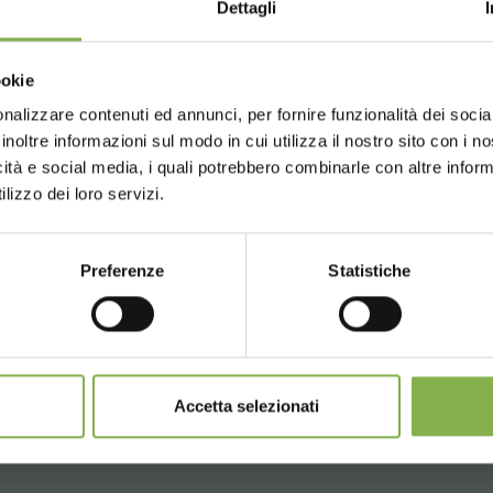
Dettagli
un account e ottieni subito vantaggi escl
Choose the country you are in an
ookie
for a better browsing exp
to
sul tuo primo ordine *
nto sempre
su tutti i tuoi acquisti futuri *
nalizzare contenuti ed annunci, per fornire funzionalità dei socia
inoltre informazioni sul modo in cui utilizza il nostro sito con i 
gratis
sopra i 15.000 €
icità e social media, i quali potrebbero combinarle con altre inform
giornamenti
in anteprima (seleziona l'opzione 
UNITED STATES
ENGLISH
lizzo dei loro servizi.
egistrazione)
Preferenze
Statistiche
CONTINUE
REGISTRATI ORA
- 2° parte
mulabili, calcolati al netto di imballo e spedizione.
Accetta selezionati
Trends 2020, Organizzazione Orlandelli
l Report, rivelando così altre tendenze