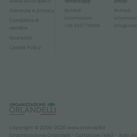
Guida all'acquisto
Whatsapp
Email
Garanzie e privacy
Richiedi
Richiedi
informazioni
informazi
Condizioni di
+39 3457719939
info@orland
vendita
Sicurezza
Cookie Policy
Copyright © 2009-2026 www.orlandelli.it
Organizzazione Orlandelli - Curtatone (MN) - Italy.
Im