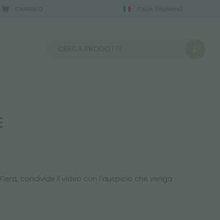
CARRELLO
ITALIA
(Italiano)
Ordina per:
E
era, condivide il video con l'auspicio che venga