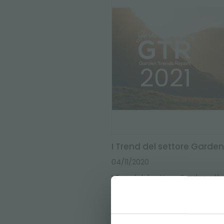
I Trend del settore Garden 
04/11/2020
I Trend del settore Garden off
2021 all’insegna della ripartenza
REGI