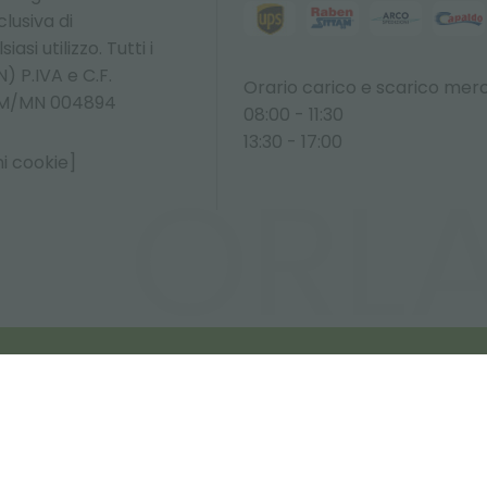
lusiva di
asi utilizzo. Tutti i
) P.IVA e C.F.
Orario carico e scarico merc
O M/MN 004894
08:00 - 11:30
13:30 - 17:00
i cookie]