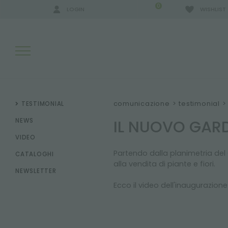
0
LOGIN
WISHLIST
RISULTATI RICERCA:
comunicazione
>
testimonial
>
TESTIMONIAL
IL NUOVO GARD
NEWS
VIDEO
ALTRI RISULTATI PER TE:
Partendo dalla planimetria del 
CATALOGHI
alla vendita di piante e fiori.
NEWSLETTER
Ecco il video dell'inaugurazione