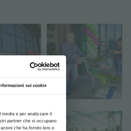
BITO!
Informazioni sui cookie
usivi:
d your language
erience
l media e per analizzare il
nostri partner che si occupano
azioni che ha fornito loro o
Newsletter