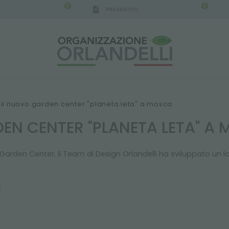
0
0
PREVENTIVI
IGCA GERMANY - SPONSOR
-
dal 16/08/2026 al 2
il nuovo garden center "planeta leta" a mosca
EN CENTER "PLANETA LETA" A
Garden Center, il Team di Design Orlandelli ha sviluppato un la
: