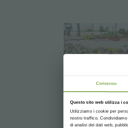
REGI
Consenso
Crea 
Questo sito web utilizza i c
5 % di scon
2 % di sco
Utilizziamo i cookie per perso
nostro traffico. Condividiamo 
Spedizione 
di analisi dei dati web, pubbl
News e ag