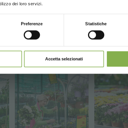
lizzo dei loro servizi.
egistrazione)
Preferenze
Statistiche
CONTINUE
REGISTRATI ORA
mulabili, calcolati al netto di imballo e spedizione.
Accetta selezionati