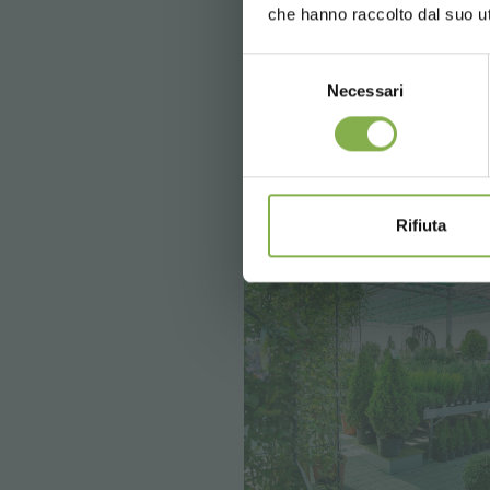
che hanno raccolto dal suo uti
in fase di r
Selezione
Necessari
del
consenso
* Sconti non cu
Rifiuta