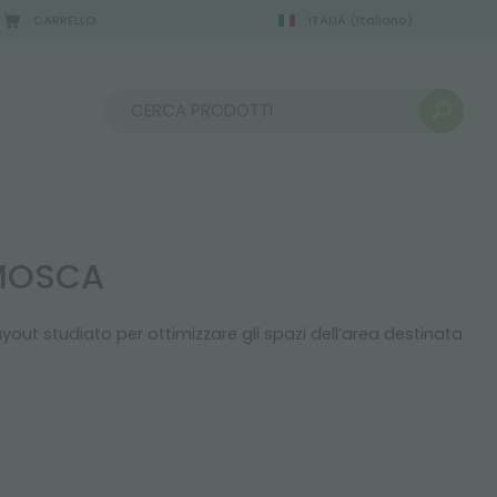
CARRELLO
ITALIA
(Italiano)
2/08/2026
Ordina per:
 MOSCA
yout studiato per ottimizzare gli spazi dell’area destinata