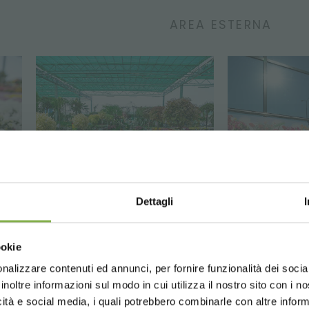
AREA ESTERNA
STRATI E RISPARMIA SU
Dettagli
un account e ottieni subito vantaggi escl
Choose the country you are in an
ookie
for a better browsing exp
to
sul tuo primo ordine *
nto sempre
su tutti i tuoi acquisti futuri *
nalizzare contenuti ed annunci, per fornire funzionalità dei socia
inoltre informazioni sul modo in cui utilizza il nostro sito con i 
gratis
sopra i 15.000 €
icità e social media, i quali potrebbero combinarle con altre inform
giornamenti
in anteprima (seleziona l'opzione 
UNITED STATES
ENGLISH