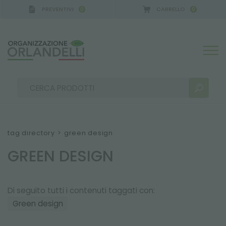
PREVENTIVI
CARRELLO
0
0
tag directory
>
green design
GREEN DESIGN
RISULTATI RICERCA:
Ordina per:
Di seguito tutti i contenuti taggati con:
Green design
ALTRI RISULTATI PER TE: