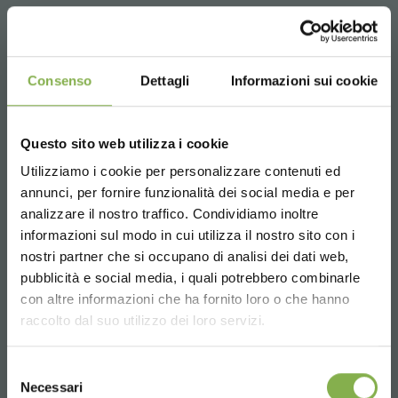
Esistono dei software facili da usare che
Consenso
Dettagli
Informazioni sui cookie
mi permettono di progettare il giardino?
Questo sito web utilizza i cookie
Utilizziamo i cookie per personalizzare contenuti ed
REGISTRATI E RISPARMIA
annunci, per fornire funzionalità dei social media e per
SUBITO!
analizzare il nostro traffico. Condividiamo inoltre
informazioni sul modo in cui utilizza il nostro sito con i
Crea un account e ottieni subito
nostri partner che si occupano di analisi dei dati web,
vantaggi esclusivi:
pubblicità e social media, i quali potrebbero combinarle
Choose the country you are in and your
con altre informazioni che ha fornito loro o che hanno
language for a better browsing experience
raccolto dal suo utilizzo dei loro servizi.
5 % di sconto
sul tuo primo ordine *
2 % di sconto sempre
su tutti i tuoi acquisti
UNITED STATES
futuri *
Selezione
Necessari
del
Spedizione gratis
sopra i 15.000 €