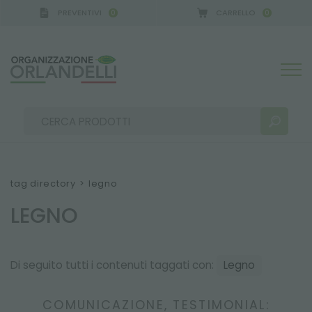
PREVENTIVI
CARRELLO
0
0
ANY - SPONSOR
-
dal 16/08/2026 al 22/08/2026
tag directory
>
legno
LEGNO
RISULTATI RICERCA:
Ordina per:
Di seguito tutti i contenuti taggati con:
Legno
ALTRI RISULTATI PER TE:
COMUNICAZIONE, TESTIMONIAL: