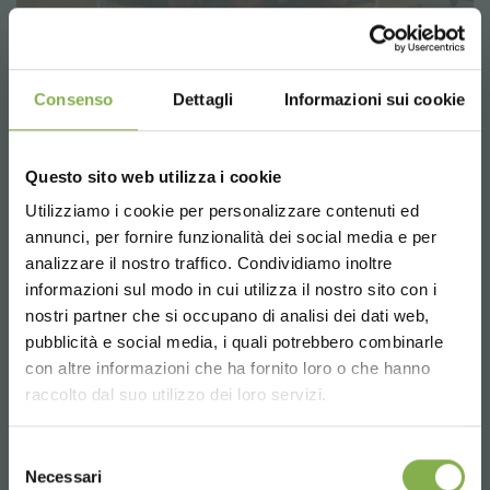
Consenso
Dettagli
Informazioni sui cookie
Questo sito web utilizza i cookie
Utilizziamo i cookie per personalizzare contenuti ed
REGISTRATI E RISPARMIA
End Cap Linea Legno AMOR
annunci, per fornire funzionalità dei social media e per
SUBITO!
analizzare il nostro traffico. Condividiamo inoltre
informazioni sul modo in cui utilizza il nostro sito con i
Crea un account e ottieni subito
nostri partner che si occupano di analisi dei dati web,
vantaggi esclusivi:
pubblicità e social media, i quali potrebbero combinarle
Choose the country you are in and your
con altre informazioni che ha fornito loro o che hanno
language for a better browsing experience
raccolto dal suo utilizzo dei loro servizi.
5 % di sconto
sul tuo primo ordine *
2 % di sconto sempre
su tutti i tuoi acquisti
UNITED STATES
futuri *
Selezione
Necessari
del
Spedizione gratis
sopra i 15.000 €