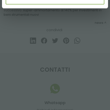
precedente:
crescono le imprese di giardinaggio
successivo:
super-ammortamento al 140% per investimenti in
beni strumentali nuovi
news
condividi
CONTATTI
Whatsapp