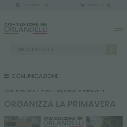
PREVENTIVI
CARRELLO
0
0
COMUNICAZIONE
RISULTATI RICERCA:
Ordina per:
TESTIMONIAL
comunicazione
>
news
>
organizza la primavera
NEWS
ORGANIZZA LA PRIMAVERA
VIDEO
CATALOGHI
ALTRI RISULTATI PER TE: