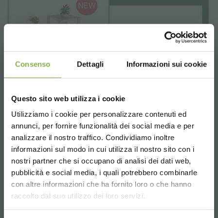
Consenso
Dettagli
Informazioni sui cookie
Questo sito web utilizza i cookie
Utilizziamo i cookie per personalizzare contenuti ed
REGISTRATI E RISPARMIA
annunci, per fornire funzionalità dei social media e per
SUBITO!
analizzare il nostro traffico. Condividiamo inoltre
informazioni sul modo in cui utilizza il nostro sito con i
Crea un account e ottieni subito
nostri partner che si occupano di analisi dei dati web,
vantaggi esclusivi:
pubblicità e social media, i quali potrebbero combinarle
Choose the country you are in and your
con altre informazioni che ha fornito loro o che hanno
language for a better browsing experience
raccolto dal suo utilizzo dei loro servizi.
5 % di sconto
sul tuo primo ordine *
2 % di sconto sempre
su tutti i tuoi acquisti