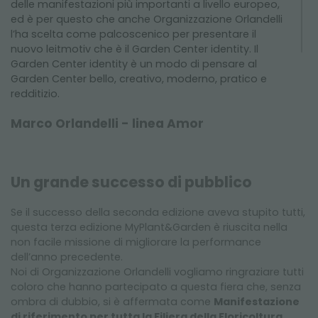
delle manifestazioni più importanti a livello europeo,
ed è per questo che anche Organizzazione Orlandelli
l’ha scelta come palcoscenico per presentare il
nuovo leitmotiv che è il Garden Center identity. Il
Garden Center identity è un modo di pensare al
Garden Center bello, creativo, moderno, pratico e
redditizio.
Marco Orlandelli - linea Amor
Grazie ai nostri sistemi espositivi, il Garden Center, il
punto vendita riesce a raggiungere delle
Un grande successo di pubblico
performance di vendita veramente molto
importanti. Qui al Myplant presentiamo anche la
Se il successo della seconda edizione aveva stupito tutti,
nostra nuova linea Amor. La linea Amor è la nostra
questa terza edizione MyPlant&Garden è riuscita nella
linea in legno e alluminio, oltre alle forme classiche,
non facile missione di migliorare la performance
rettangolari, quadrate, ai nostri design particolari,
dell’anno precedente.
agli end-cap e i bancali a muro, la linea Amor si
Noi di Organizzazione Orlandelli vogliamo ringraziare tutti
completa dei banchi confezioni e di tutti quei sistemi
coloro che hanno partecipato a questa fiera che, senza
espositivi per l’oggettistica che in un punto vendita
ombra di dubbio, si è affermata come
Manifestazione
di piante e fiori diventano indispensabili.
di riferimento per tutta la Filiera della Floricoltura