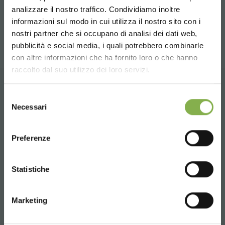
SUBITO!
news
analizzare il nostro traffico. Condividiamo inoltre
condividi
informazioni sul modo in cui utilizza il nostro sito con i
Crea un account e ottieni subito
nostri partner che si occupano di analisi dei dati web,
vantaggi esclusivi:
pubblicità e social media, i quali potrebbero combinarle
Choose the country you are in and your
con altre informazioni che ha fornito loro o che hanno
language for a better browsing experience
raccolto dal suo utilizzo dei loro servizi.
5 % di sconto
sul tuo primo ordine *
2 % di sconto sempre
su tutti i tuoi acquisti
UNITED STATES
futuri *
Selezione
CONTATTI
Necessari
del
Spedizione gratis
sopra i 15.000 €
consenso
ENGLISH
News e aggiornamenti
in anteprima
(seleziona l'opzione Newsletter in fase di
Preferenze
registrazione)
CONTINUE
Whatsapp
Statistiche
REGISTRATI ORA
Richiedi informazioni
+39 3457719939
Marketing
* Sconti non cumulabili, calcolati al netto di
imballo e spedizione.