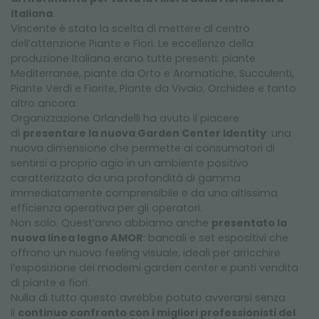
Luca Sacchetti – Responsabile Orto Mio
Italiana
.
Vincente è stata la scelta di mettere al centro
dell’attenzione Piante e Fiori. Le eccellenze della
I sistemi Orlandelli permettono a un punto vendita di
produzione Italiana erano tutte presenti: piante
adottare questo nuovo concetto espositivo e di
Mediterranee, piante da Orto e Aromatiche, Succulenti,
avere risultati nettamente superiori rispetto ai
Piante Verdi e Fiorite, Piante da Vivaio, Orchidee e tanto
sistemi, diciamo, tradizionali, che sono sempre stati
altro ancora.
utilizzati. Questi sistemi permettono di esporre in
Organizzazione Orlandelli ha avuto il piacere
maniera completa l’offerta, quindi l’assortimento
di
presentare la nuova Garden Center Identity
: una
che noi produciamo, in funzione degli spazi che
nuova dimensione che permette ai consumatori di
ovviamente ci sono a disposizione sui punti vendita.
sentirsi a proprio agio in un ambiente positivo
Diciamo che abbiamo fatto diversi test sui clienti più
caratterizzato da una profondità di gamma
rappresentativi, soprattutto concentrati sul Centro-
immediatamente comprensibile e da una altissima
Nord Italia, e abbiamo riscontrato degli incrementi
efficienza operativa per gli operatori.
delle vendite di oltre il 30%. Quindi abbiamo fatto un
Non solo. Quest’anno abbiamo anche
presentato la
po’ tesoro di questi risultati e stiamo cercando di
nuova linea legno AMOR
: bancali e set espositivi che
divulgarli il più possibile, perché sicuramente è un
offrono un nuovo feeling visuale, ideali per arricchire
sistema che funziona in maniera importante.
l’esposizione dei moderni garden center e punti vendita
di piante e fiori.
Nulla di tutto questo avrebbe potuto avverarsi senza
il
continuo confronto con i migliori professionisti del