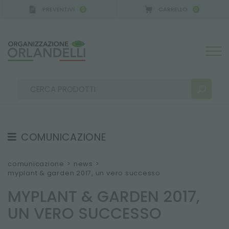
PREVENTIVI
CARRELLO
0
0
A GERMANY - SPONSOR
-
dal 16/08/2026 al 22/08
COMUNICAZIONE
RISULTATI RICERCA:
Ordina per:
TESTIMONIAL
comunicazione
>
news
>
myplant & garden 2017, un vero successo
NEWS
MYPLANT & GARDEN 2017,
VIDEO
UN VERO SUCCESSO
CATALOGHI
ALTRI RISULTATI PER TE: