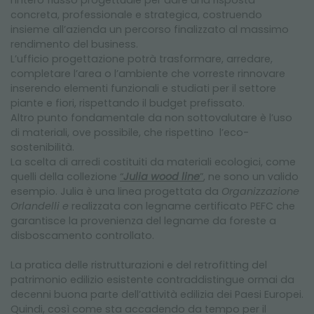
l’intero flusso progettuale per dare una risposta
concreta, professionale e strategica, costruendo
insieme all’azienda un percorso finalizzato al massimo
rendimento del business.
L’ufficio progettazione potrà trasformare, arredare,
completare l’area o l’ambiente che vorreste rinnovare
inserendo elementi funzionali e studiati per il settore
piante e fiori, rispettando il budget prefissato.
Altro punto fondamentale da non sottovalutare è l’uso
di materiali, ove possibile, che rispettino l’eco-
sostenibilità.
La scelta di arredi costituiti da materiali ecologici, come
quelli della collezione
“
Julia wood line
”
, ne sono un valido
esempio. Julia è una linea progettata da
Organizzazione
Orlandelli e
realizzata con legname certificato PEFC che
garantisce la provenienza del legname da foreste a
disboscamento controllato.
La pratica delle ristrutturazioni e del retrofitting del
patrimonio edilizio esistente contraddistingue ormai da
decenni buona parte dell’attività edilizia dei Paesi Europei.
Quindi, così come sta accadendo da tempo per il