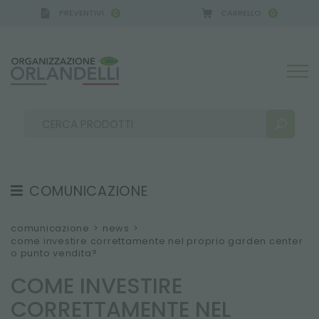
PREVENTIVI
CARRELLO
0
0
COMUNICAZIONE
RISULTATI RICERCA:
Ordina per:
TESTIMONIAL
comunicazione
>
news
>
come investire correttamente nel proprio garden center
NEWS
o punto vendita?
VIDEO
COME INVESTIRE
CATALOGHI
ALTRI RISULTATI PER TE:
CORRETTAMENTE NEL