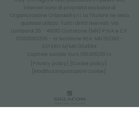
internet sono di proprietà esclusiva di
Organizzazione Orlandelli s.r.l. La Titolare ne vieta
qualsiasi utilizzo. Tutti i diritti riservati. Via
Lombardi 26 - 46010 Curtatone (MN) P.IVA e C.F.
01333580205 - nr iscrizione REA: MN 152392 -
ESTERO M/MN 004894
Capitale sociale: Euro 100.000,00 i.v.
[Privacy policy]
[Cookie policy]
[Modifica impostazioni cookie]