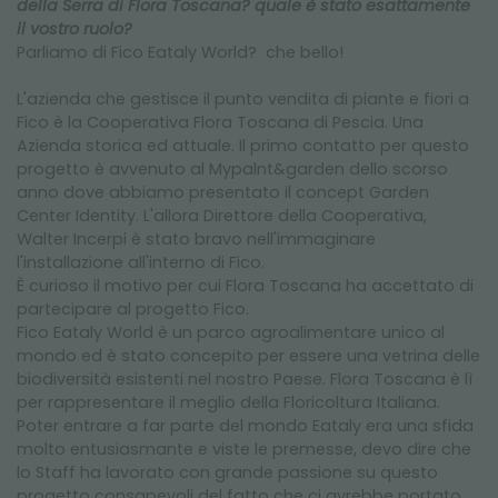
della Serra di Flora Toscana? quale è stato esattamente
il vostro ruolo?
Parliamo di Fico Eataly World? che bello!
L'azienda che gestisce il punto vendita di piante e fiori a
Fico è la Cooperativa Flora Toscana di Pescia. Una
Azienda storica ed attuale. Il primo contatto per questo
progetto è avvenuto al Mypalnt&garden dello scorso
anno dove abbiamo presentato il concept Garden
Center Identity. L'allora Direttore della Cooperativa,
Walter Incerpi è stato bravo nell'immaginare
l'installazione all'interno di Fico.
È curioso il motivo per cui Flora Toscana ha accettato di
partecipare al progetto Fico.
Fico Eataly World è un parco agroalimentare unico al
mondo ed è stato concepito per essere una vetrina delle
biodiversità esistenti nel nostro Paese. Flora Toscana è lì
per rappresentare il meglio della Floricoltura Italiana.
Poter entrare a far parte del mondo Eataly era una sfida
molto entusiasmante e viste le premesse, devo dire che
lo Staff ha lavorato con grande passione su questo
progetto consapevoli del fatto che ci avrebbe portato