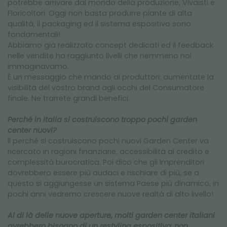
potrebbe arrivare dal mondo della produzione, Vivaisti e
Floricoltori. Oggi non basta produrre piante di alta
qualità, il packaging ed il sistema espositivo sono
fondamentali!
Abbiamo già realizzato concept dedicati ed il feedback
nelle vendite ha raggiunto livelli che nemmeno noi
immaginavamo.
È un messaggio che mando ai produttori: aumentate la
visibilità del vostro brand agli occhi del Consumatore
finale. Ne trarrete grandi benefici.
Perché in Italia si costruiscono troppo pochi garden
center nuovi?
Il perché si costruiscono pochi nuovi Garden Center va
ricercato in ragioni finanziarie, accessibilità al credito e
complessità burocratica. Poi dico che gli Imprenditori
dovrebbero essere più audaci e rischiare di più, se a
questo si aggiungesse un sistema Paese più dinamico, in
pochi anni vedremo crescere nuove realtà di alto livello!
Al di là delle nuove aperture, molti garden center italiani
avrebbero bisogno di un restyling espositivo: non