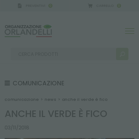
PREVENTIVI
CARRELLO
0
0
ANY - SPONSOR
-
dal 16/08/2026 al 22/08/2026
COMUNICAZIONE
RISULTATI RICERCA:
Ordina per:
TESTIMONIAL
comunicazione
>
news
>
anche il verde è fico
NEWS
ANCHE IL VERDE È FICO
VIDEO
03/11/2018
CATALOGHI
ALTRI RISULTATI PER TE: