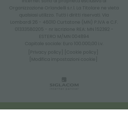
internet sono di proprietà esclusiva di
Organizzazione Orlandelli s.r.l. La Titolare ne vieta
qualsiasi utilizzo. Tutti i diritti riservati. Via
Lombardi 26 - 46010 Curtatone (MN) P.IVA e C.F.
01333580205 - nr iscrizione REA: MN 152392 -
ESTERO M/MN 004894
Capitale sociale: Euro 100.000,00 i.v.
[Privacy policy]
[Cookie policy]
[Modifica impostazioni cookie]