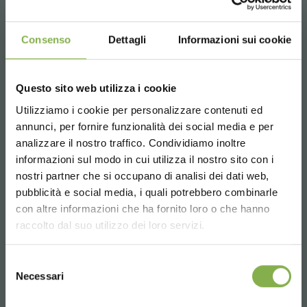
Consenso
Dettagli
Informazioni sui cookie
Questo sito web utilizza i cookie
Utilizziamo i cookie per personalizzare contenuti ed
REGISTRATI E RISPARMIA
annunci, per fornire funzionalità dei social media e per
SUBITO!
analizzare il nostro traffico. Condividiamo inoltre
informazioni sul modo in cui utilizza il nostro sito con i
Crea un account e ottieni subito
nostri partner che si occupano di analisi dei dati web,
vantaggi esclusivi:
pubblicità e social media, i quali potrebbero combinarle
Choose the country you are in and your
con altre informazioni che ha fornito loro o che hanno
language for a better browsing experience
raccolto dal suo utilizzo dei loro servizi.
5 % di sconto
sul tuo primo ordine *
2 % di sconto sempre
su tutti i tuoi acquisti
UNITED STATES
futuri *
Selezione
Necessari
del
Spedizione gratis
sopra i 15.000 €
consenso
ENGLISH
News e aggiornamenti
in anteprima