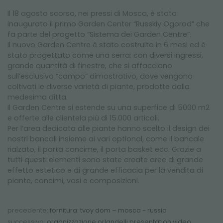
Il 18 agosto scorso, nei pressi di Mosca, è stato
inaugurato il primo Garden Center “Russkiy Ogorod” che
fa parte del progetto “Sistema dei Garden Centre”.
Il nuovo Garden Centre è stato costruito in 6 mesi ed è
stato progettato come una serra: con diversi ingressi,
grande quantità di finestre, che si affacciano
sull’esclusivo “c
ampo” dimostrativo, dove vengono
coltivati le diverse varietà di piante, prodotte dalla
medesima ditta.
Il Garden Centre si estende su una superfice di 5000 m2
e offerte alle clientela più di 15.000 articoli.
Per l’area dedicata alle piante hanno scelto il design dei
nostri bancali insieme ai vari optional, come il bancale
rialzato, il porta concime, il porta basket ecc. Grazie a
tutti questi elementi sono state create aree di grande
effetto estetico e di grande efficacia per la vendita di
piante, concimi, vasi e composizioni.
precedente:
fornitura: tvoy dom – mosca - russia
successivo:
organizzazione orlandelli presentation video