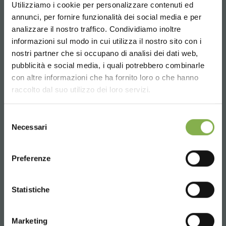
Utilizziamo i cookie per personalizzare contenuti ed
REGISTRATI E RISPARMIA
annunci, per fornire funzionalità dei social media e per
SUBITO!
analizzare il nostro traffico. Condividiamo inoltre
informazioni sul modo in cui utilizza il nostro sito con i
Crea un account e ottieni subito
Email
nostri partner che si occupano di analisi dei dati web,
vantaggi esclusivi:
pubblicità e social media, i quali potrebbero combinarle
Richiedi informazioni
Choose the country you are in and your
con altre informazioni che ha fornito loro o che hanno
info@orlandelli.it
language for a better browsing experience
raccolto dal suo utilizzo dei loro servizi.
5 % di sconto
sul tuo primo ordine *
2 % di sconto sempre
su tutti i tuoi acquisti
UNITED STATES
futuri *
Selezione
Necessari
del
Spedizione gratis
sopra i 15.000 €
consenso
ENGLISH
News e aggiornamenti
in anteprima
Telefono
(seleziona l'opzione Newsletter in fase di
Preferenze
Dal lunedì al venerdì
registrazione)
08:30 - 13:00
CONTINUE
Statistiche
14:00 - 18:30
REGISTRATI ORA
+39 0376 960311
Marketing
* Sconti non cumulabili, calcolati al netto di