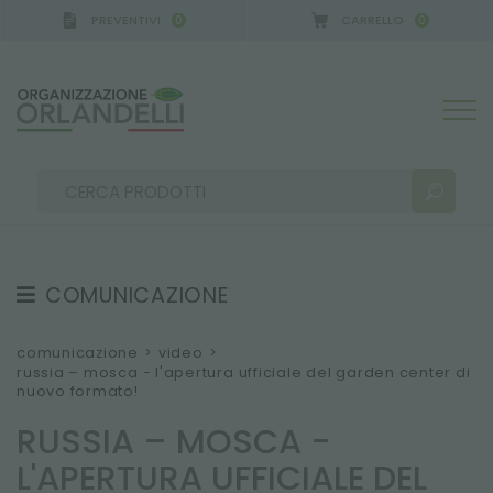
PREVENTIVI
CARRELLO
0
0
COMUNICAZIONE
RISULTATI RICERCA:
Ordina per:
TESTIMONIAL
comunicazione
>
video
>
russia – mosca - l'apertura ufficiale del garden center di
NEWS
nuovo formato!
VIDEO
RUSSIA – MOSCA -
CATALOGHI
ALTRI RISULTATI PER TE:
L'APERTURA UFFICIALE DEL