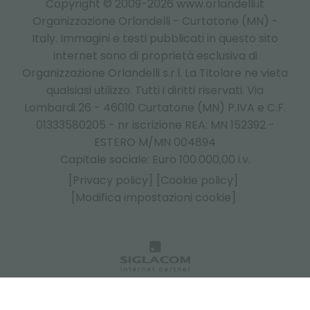
Copyright © 2009-2026 www.orlandelli.it
Organizzazione Orlandelli - Curtatone (MN) -
Italy.
Immagini e testi pubblicati in questo sito
internet sono di proprietà esclusiva di
Organizzazione Orlandelli s.r.l. La Titolare ne vieta
qualsiasi utilizzo. Tutti i diritti riservati. Via
Lombardi 26 - 46010 Curtatone (MN) P.IVA e C.F.
01333580205 - nr iscrizione REA: MN 152392 -
ESTERO M/MN 004894
Capitale sociale: Euro 100.000,00 i.v.
[Privacy policy]
[Cookie policy]
[Modifica impostazioni cookie]