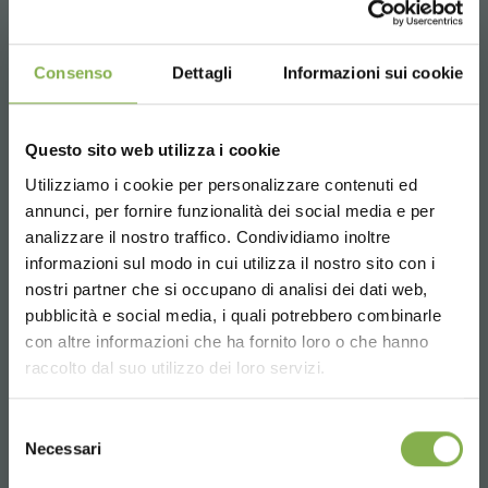
legni per pianali ti permettono di sostituire il pianale
danneggiato con uno scaffale nuovo. Avere il carrello con
scaffali in perfetto stato ti permette di sfruttare sempre
Consenso
Dettagli
Informazioni sui cookie
correttamente tutto lo spazio per mensole disponibile sul
carrello e di non dover rinunciare ad utilizzare una mensola
mantenendo elevata la capacità di carico dei tuoi carrelli
Questo sito web utilizza i cookie
per garden center.
Utilizziamo i cookie per personalizzare contenuti ed
REGISTRATI E RISPARMIA
annunci, per fornire funzionalità dei social media e per
Interventi di Riparazione Personalizzati:
SUBITO!
analizzare il nostro traffico. Condividiamo inoltre
SCARICA SCHEDA
Con i nostri accessori di ricambio, avrai la possibilità di
informazioni sul modo in cui utilizza il nostro sito con i
intervenire nelle riparazioni dei tuoi carrelli in modo
Crea un account e ottieni subito
nostri partner che si occupano di analisi dei dati web,
personalizzato, scegliendo esattamente ciò di cui hai
TECNICA
vantaggi esclusivi:
pubblicità e social media, i quali potrebbero combinarle
bisogno per tornare rapidamente operativi.
Choose the country you are in and your
con altre informazioni che ha fornito loro o che hanno
language for a better browsing experience
Mantieni la tua attività operativa:
raccolto dal suo utilizzo dei loro servizi.
5 % di sconto
sul tuo primo ordine *
Con la nostra gamma completa di accessori di ricambio per
2 % di sconto sempre
su tutti i tuoi acquisti
Effettua il login o
carrelli Container, potrai riparare i tuoi carrelli danneggiati in
UNITED STATES
futuri *
Selezione
modo rapido ed efficiente, riducendo al minimo il tempo di
registrati per scaricare la
Necessari
del
Spedizione gratis
sopra i 15.000 €
inattività e mantenendo la tua attività sempre operativa.
consenso
ENGLISH
News e aggiornamenti
in anteprima