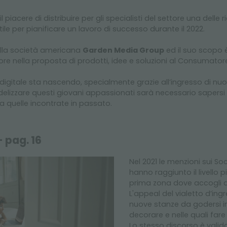
il piacere di distribuire per gli specialisti del settore una dell
e per pianificare un lavoro di successo durante il 2022.
alla società americana
Garden Media Group
ed il suo scopo è
ore nella proposta di prodotti, idee e soluzioni al Consumator
gitale sta nascendo, specialmente grazie all’ingresso di nu
 fidelizzare questi giovani appassionati sarà necessario sapersi
a quelle incontrate in passato.
- pag. 16
Nel 2021 le menzioni sui Soc
hanno raggiunto il livello p
prima zona dove accogli a
L'appeal del vialetto d’in
nuove stanze da godersi in 
decorare e nelle quali fare
Lo stesso discorso è valid