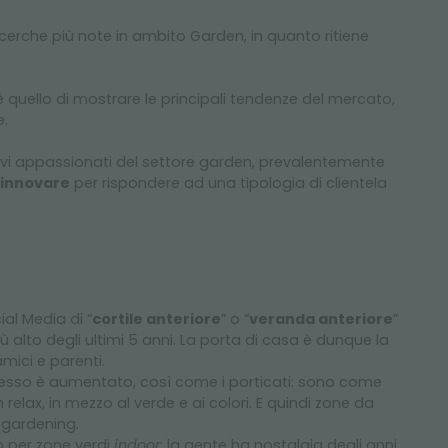
e ricerche più note in ambito Garden, in quanto ritiene
 quello di mostrare le principali tendenze del mercato,
e.
ovi appassionati del settore garden, prevalentemente
innovare
per rispondere ad una tipologia di clientela
ial Media di “
cortile anteriore
” o “
veranda anteriore
”
iù alto degli ultimi 5 anni. La porta di casa è dunque la
mici e parenti.
gresso è aumentato, così come i porticati: sono come
relax, in mezzo al verde e ai colori. E quindi zone da
 gardening.
o per zone verdi
indoor
: la gente ha nostalgia degli anni