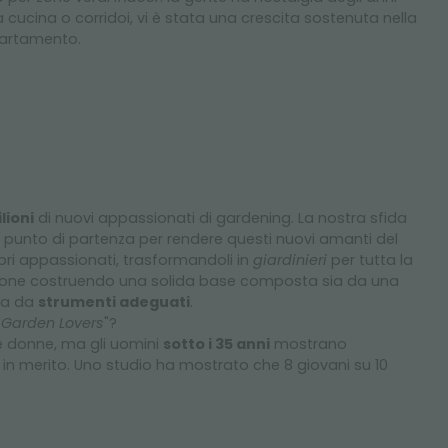
, la cucina o corridoi, vi è stata una crescita sostenuta nella
partamento.
lioni
di nuovi appassionati di gardening. La nostra sfida
un punto di partenza per rendere questi nuovi amanti del
opri appassionati, trasformandoli in
giardinieri
per tutta la
sione costruendo una solida base composta sia da una
sia da
strumenti adeguati
.
"
Garden Lovers
"?
 donne, ma gli uomini
sotto i 35 anni
mostrano
o in merito. Uno studio ha mostrato che 8 giovani su 10