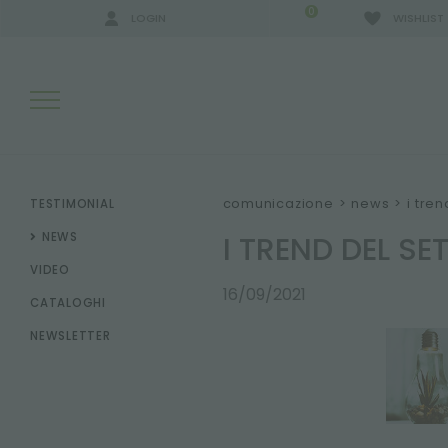
0
LOGIN
WISHLIST
RISULTATI RICERCA:
comunicazione
>
news
>
i tre
TESTIMONIAL
I TREND DEL SE
NEWS
VIDEO
ALTRI RISULTATI PER TE:
16/09/2021
CATALOGHI
NEWSLETTER