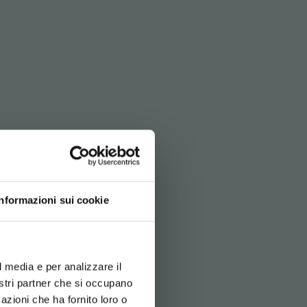
BITO!
Informazioni sui cookie
usivi:
d your language
erience
l media e per analizzare il
nostri partner che si occupano
azioni che ha fornito loro o
Newsletter