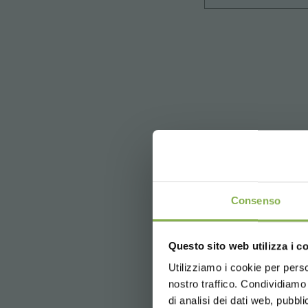
REGI
Consenso
Crea 
Questo sito web utilizza i c
5 % di scon
2 % di sco
Utilizziamo i cookie per perso
nostro traffico. Condividiamo 
Spedizione 
di analisi dei dati web, pubbl
News e ag