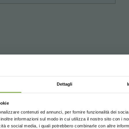
STRATI E RISPARMIA SU
Dettagli
un account e ottieni subito vantaggi escl
Choose the country you are in an
ookie
for a better browsing exp
to
sul tuo primo ordine *
nto sempre
su tutti i tuoi acquisti futuri *
nalizzare contenuti ed annunci, per fornire funzionalità dei socia
inoltre informazioni sul modo in cui utilizza il nostro sito con i 
gratis
sopra i 15.000 €
icità e social media, i quali potrebbero combinarle con altre inform
giornamenti
in anteprima (seleziona l'opzione 
UNITED STATES
ENGLISH