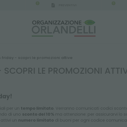
0
0
PREVENTIVI
 friday - scopri le promozioni attive
- SCOPRI LE PROMOZIONI ATTI
iday!
ali per un
tempo limitato
. Verranno comunicati codici scon
ando di uno
sconto del 10%
ma attenzione: per assicurarvi lo sc
attivi un
numero limitato
di buoni per ogni codice comunica