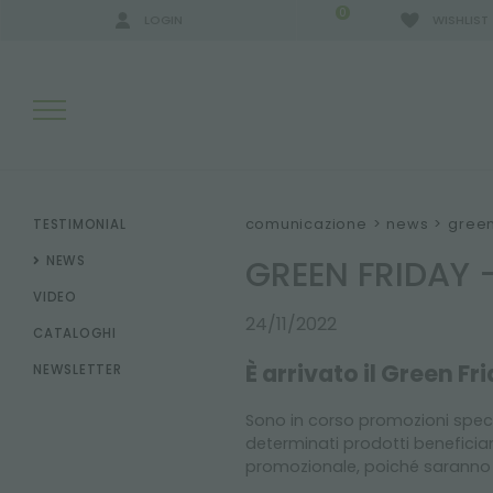
0
LOGIN
WISHLIST
RISULTATI RICERCA:
comunicazione
>
news
>
green
TESTIMONIAL
GREEN FRIDAY 
NEWS
VIDEO
ALTRI RISULTATI PER TE:
24/11/2022
CATALOGHI
È arrivato il Green Fr
NEWSLETTER
Sono in corso promozioni speci
determinati prodotti benefici
promozionale, poiché saranno 