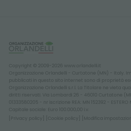
Copyright © 2009-2026 www.orlandelli.it
Organizzazione Orlandelli - Curtatone (MN) - Italy.
Im
pubblicati in questo sito internet sono di proprietà esc
Organizzazione Orlandelli s.r.l. La Titolare ne vieta qualsi
diritti riservati. Via Lombardi 26 - 46010 Curtatone (MN
01333580205 - nr iscrizione REA: MN 152392 - ESTER
Capitale sociale: Euro 100.000,00 i.v.
[Privacy policy]
[Cookie policy]
[Modifica impostazion