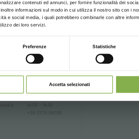
nto sempre
su tutti i tuoi acquisti futuri *
nalizzare contenuti ed annunci, per fornire funzionalità dei socia
inoltre informazioni sul modo in cui utilizza il nostro sito con i 
gratis
sopra i 15.000 €
icità e social media, i quali potrebbero combinarle con altre inform
giornamenti
in anteprima (seleziona l'opzione 
UNITED STATES
ENGLISH
lizzo dei loro servizi.
egistrazione)
SERVIZI
Preferenze
Statistiche
CONTINUE
REGISTRATI ORA
mulabili, calcolati al netto di imballo e spedizione.
Telefono
Oltre 40 anni di
Pr
Accetta selezionati
esperienza
p
Dal lunedì al venerdì
c
oni
08:30 - 13:00
elli.it
14:00 - 18:30
+39 0376 960311