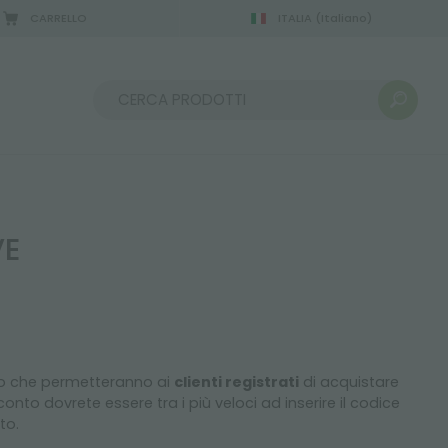
CARRELLO
ITALIA
(Italiano)
Ordina per:
VE
to che permetteranno ai
clienti registrati
di acquistare
onto dovrete essere tra i più veloci ad inserire il codice
to.