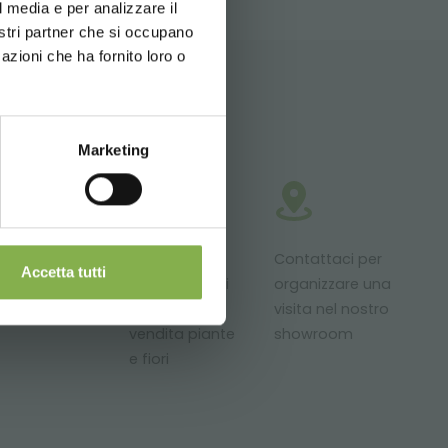
l media e per analizzare il
nostri partner che si occupano
azioni che ha fornito loro o
Newsletter
Marketing
odotti in
Progetti
Contattaci per
Accetta tutti
ronta
personalizzati
organizzare una
onsegna
per aree
visita nel nostro
vendita piante
showroom
e fiori