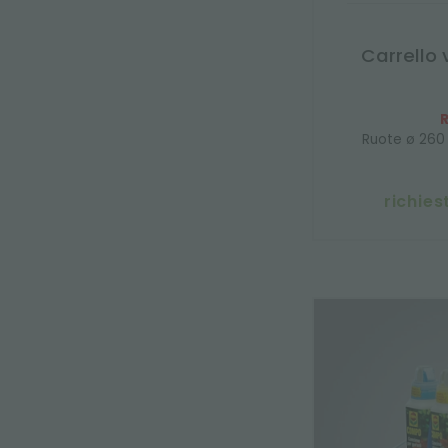
Carrello 
R
Ruote ø 260
richies