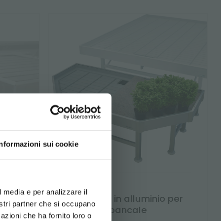
BITO!
Informazioni sui cookie
usivi:
d your language
erience
l media e per analizzare il
a in
End Cap in alluminio per
nostri partner che si occupano
li
bancale
azioni che ha fornito loro o
Newsletter