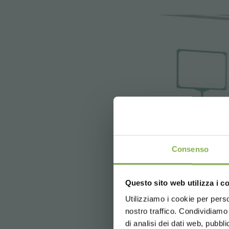
REGI
Consenso
Crea 
Questo sito web utilizza i c
5 % di scon
2 % di sco
Utilizziamo i cookie per perso
Cornice p
nostro traffico. Condividiamo 
Spedizione 
b
di analisi dei dati web, pubbl
News e ag