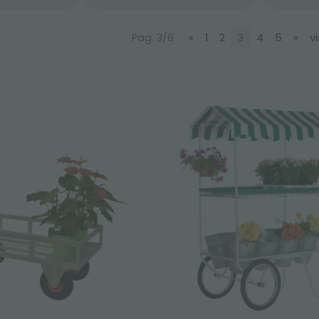
Pag. 3/6
«
1
2
3
4
5
»
vi