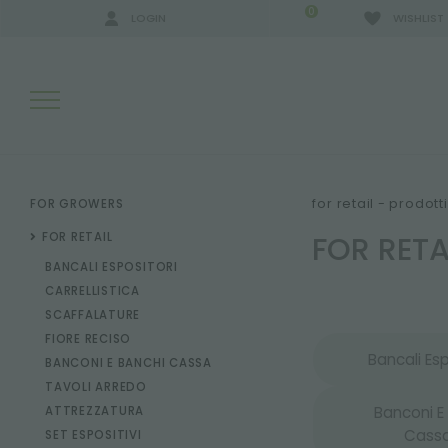
0
LOGIN
WISHLIST
RISULTATI RICERCA:
for retail - prodot
FOR GROWERS
FOR RETA
FOR RETAIL
BANCALI ESPOSITORI
ALTRI RISULTATI PER TE:
CARRELLISTICA
SCAFFALATURE
FIORE RECISO
Bancali Esp
BANCONI E BANCHI CASSA
TAVOLI ARREDO
Banconi E
ATTREZZATURA
Cass
SET ESPOSITIVI