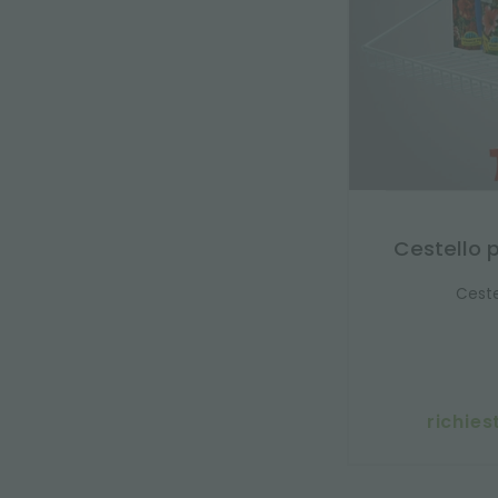
Cestello p
Ceste
richies