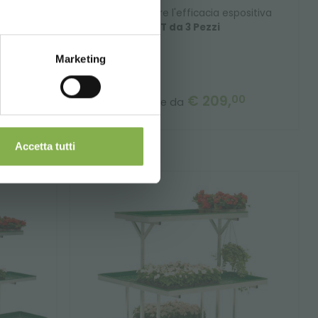
sizione,
Per aumentare l'efficacia espositiva
cliente
SET da 3 Pezzi
unto
Marketing
€ 209,
00
a partire da
Accetta tutti