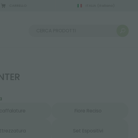
CARRELLO
ITALIA
(Italiano)
Ordina per:
NTER
a
caffalature
Fiore Reciso
ttrezzatura
Set Espositivi