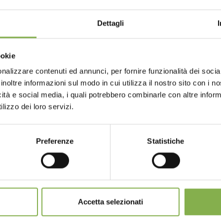
STRATI E RISPARMIA SU
o Showroom
Euroshop 2020 - Hall13 Stand 13D38
Dettagli
un account e ottieni subito vantaggi escl
16/02/2020
- 21/02/2020
ochiamata per
Choose the country you are in an
ookie
for a better browsing exp
to
sul tuo primo ordine *
nto sempre
su tutti i tuoi acquisti futuri *
nalizzare contenuti ed annunci, per fornire funzionalità dei socia
inoltre informazioni sul modo in cui utilizza il nostro sito con i 
gratis
sopra i 15.000 €
icità e social media, i quali potrebbero combinarle con altre inform
giornamenti
in anteprima (seleziona l'opzione 
UNITED STATES
ENGLISH
lizzo dei loro servizi.
egistrazione)
Preferenze
Statistiche
CONTINUE
REGISTRATI ORA
mulabili, calcolati al netto di imballo e spedizione.
E38
Convegno Nazionale AICG
Accetta selezionati
16/01/2020
- 17/01/2020