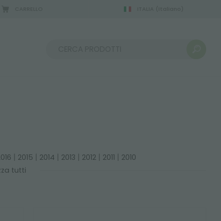
CARRELLO
ITALIA
(Italiano)
Ordina per:
|
|
|
|
|
|
2016
2015
2014
2013
2012
2011
2010
zza tutti