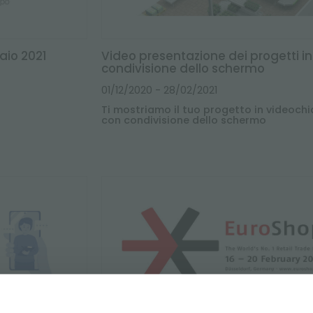
aio 2021
Video presentazione dei progetti in
condivisione dello schermo
01/12/2020
- 28/02/2021
Ti mostriamo il tuo progetto in videoc
con condivisione dello schermo