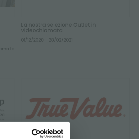
La nostra selezione Outlet in
videochiamata
01/12/2020
- 28/02/2021
hiamata