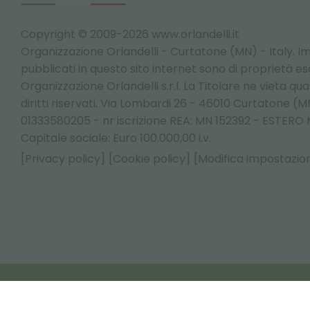
Copyright © 2009-2026 www.orlandelli.it
Organizzazione Orlandelli - Curtatone (MN) - Italy.
Im
pubblicati in questo sito internet sono di proprietà esc
Organizzazione Orlandelli s.r.l. La Titolare ne vieta qualsi
diritti riservati. Via Lombardi 26 - 46010 Curtatone (MN
01333580205 - nr iscrizione REA: MN 152392 - ESTER
Capitale sociale: Euro 100.000,00 i.v.
[Privacy policy]
[Cookie policy]
[Modifica impostazion