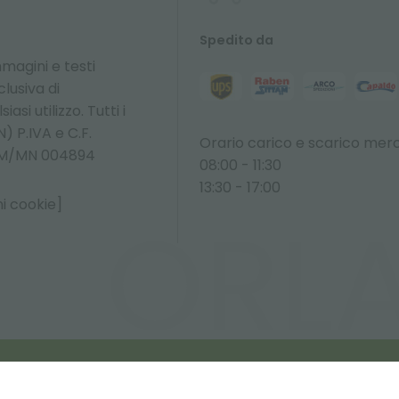
Spedito da
magini e testi
lusiva di
asi utilizzo. Tutti i
) P.IVA e C.F.
Orario carico e scarico merc
O M/MN 004894
08:00 - 11:30
13:30 - 17:00
i cookie]