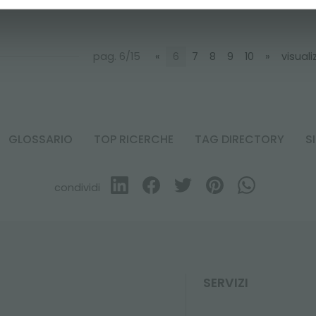
pag. 6/15
«
6
7
8
9
10
»
visuali
GLOSSARIO
TOP RICERCHE
TAG DIRECTORY
S
condividi
SERVIZI