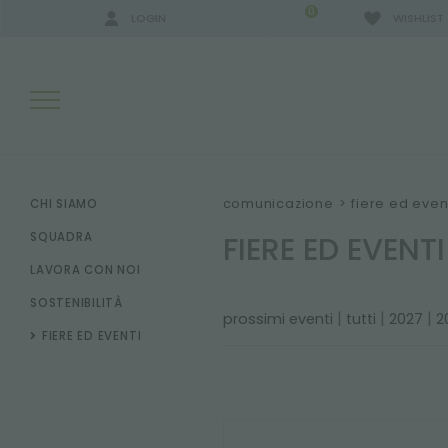
0
LOGIN
WISHLIST
RISULTATI RICERCA:
comunicazione
>
fiere ed even
CHI SIAMO
FIERE ED EVENTI
SQUADRA
LAVORA CON NOI
ALTRI RISULTATI PER TE:
SOSTENIBILITÀ
|
|
|
prossimi eventi
tutti
2027
2
FIERE ED EVENTI