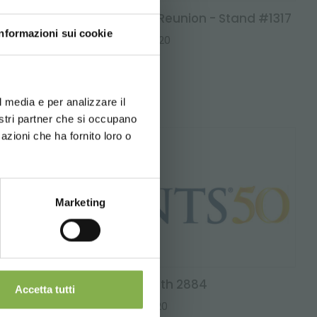
BITO!
True Value Spring Reunion - Stand #1317
Informazioni sui cookie
usivi:
14/02/2020
- 16/02/2020
d your language
erience
l media e per analizzare il
nostri partner che si occupano
azioni che ha fornito loro o
Newsletter
Marketing
MANTS - Hall A Booth 2884
Accetta tutti
08/01/2020
- 10/01/2020