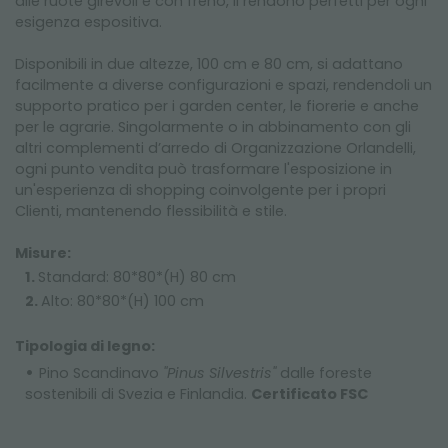
alle ruote girevoli e con freno, li rendono perfetti per ogni
esigenza espositiva.
Disponibili in due altezze, 100 cm e 80 cm, si adattano
facilmente a diverse configurazioni e spazi, rendendoli un
supporto pratico per i garden center, le fiorerie e anche
per le agrarie. Singolarmente o in abbinamento con gli
altri complementi d’arredo di Organizzazione Orlandelli,
ogni punto vendita può trasformare l'esposizione in
un'esperienza di shopping coinvolgente per i propri
Clienti, mantenendo flessibilità e stile.
Misure:
Standard: 80*80*(H) 80 cm
Alto: 80*80*(H) 100 cm
Tipologia di legno:
Pino Scandinavo
"Pinus Silvestris"
dalle foreste
sostenibili di Svezia e Finlandia.
Certificato FSC