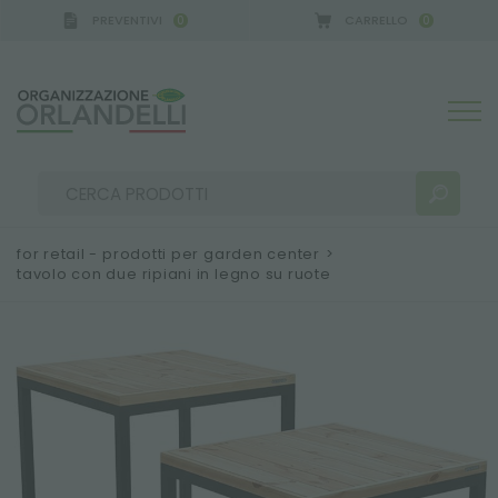
PREVENTIVI
CARRELLO
0
0
 GERMANY - SPONSOR
-
dal 16/08/2026 al 22/08/2
for retail - prodotti per garden center
>
tavolo con due ripiani in legno su ruote
RISULTATI RICERCA:
Ordina per:
ALTRI RISULTATI PER TE: