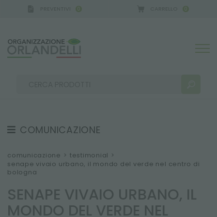
PREVENTIVI
CARRELLO
0
0
GERMANY - SPONSOR
-
dal 16/08/2026 al 22/08/20
COMUNICAZIONE
RISULTATI RICERCA:
Ordina per:
TESTIMONIAL
comunicazione
>
testimonial
>
senape vivaio urbano, il mondo del verde nel centro di
NEWS
bologna
VIDEO
SENAPE VIVAIO URBANO, IL
CATALOGHI
ALTRI RISULTATI PER TE:
MONDO DEL VERDE NEL