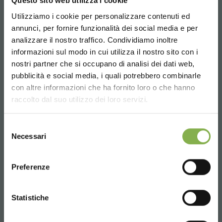
Questo sito web utilizza i cookie
Utilizziamo i cookie per personalizzare contenuti ed
REGISTRATI E RISPARMIA
annunci, per fornire funzionalità dei social media e per
SUBITO!
analizzare il nostro traffico. Condividiamo inoltre
informazioni sul modo in cui utilizza il nostro sito con i
Crea un account e ottieni subito
nostri partner che si occupano di analisi dei dati web,
vantaggi esclusivi:
pubblicità e social media, i quali potrebbero combinarle
Choose the country you are in and your
con altre informazioni che ha fornito loro o che hanno
language for a better browsing experience
raccolto dal suo utilizzo dei loro servizi.
5 % di sconto
sul tuo primo ordine *
2 % di sconto sempre
su tutti i tuoi acquisti
UNITED STATES
futuri *
Selezione
Necessari
del
Spedizione gratis
sopra i 15.000 €
consenso
ENGLISH
News e aggiornamenti
in anteprima
(seleziona l'opzione Newsletter in fase di
Preferenze
registrazione)
INDICAZIONI STRADALI
CONTINUE
Statistiche
REGISTRATI ORA