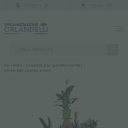
PREVENTIVI
CARRELLO
0
0
A GERMANY - SPONSOR
-
dal 16/08/2026 al 22/08
for retail - prodotti per garden center
>
scale per piante e fiori
RISULTATI RICERCA:
Ordina per:
ALTRI RISULTATI PER TE: