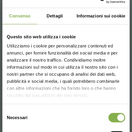
Per un'esposizione innovativa e coinvolgente delle vostre
Consenso
Dettagli
Informazioni sui cookie
piante e fiori, inserite le scale per piante e fiori all'interno
del vostro punto vendita.
Questo sito web utilizza i cookie
Utilizziamo i cookie per personalizzare contenuti ed
REGISTRATI E RISPARMIA
annunci, per fornire funzionalità dei social media e per
SUBITO!
analizzare il nostro traffico. Condividiamo inoltre
SCARICA SCHEDA
informazioni sul modo in cui utilizza il nostro sito con i
PRODOTTI CORRELATI
Crea un account e ottieni subito
nostri partner che si occupano di analisi dei dati web,
TECNICA
Una selezione dei migliori prodotti per garden
vantaggi esclusivi:
pubblicità e social media, i quali potrebbero combinarle
Choose the country you are in and your
con altre informazioni che ha fornito loro o che hanno
center e vivai in vendita su orlandelli.it
language for a better browsing experience
raccolto dal suo utilizzo dei loro servizi.
5 % di sconto
sul tuo primo ordine *
2 % di sconto sempre
su tutti i tuoi acquisti
Effettua il login o
UNITED STATES
futuri *
Selezione
registrati per scaricare la
Necessari
del
Spedizione gratis
sopra i 15.000 €
condividi
scheda tecnica
consenso
ENGLISH
News e aggiornamenti
in anteprima