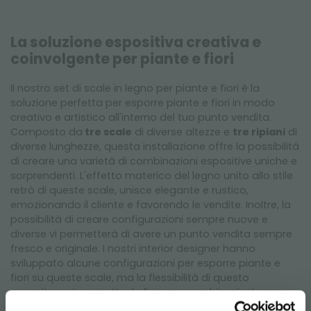
La soluzione espositiva creativa e
coinvolgente per piante e fiori
Il nostro set di scale in legno per piante e fiori è la
soluzione perfetta per esporre piante e fiori in modo
creativo e artistico all'interno del tuo punto vendita.
Composto da
tre scale
di diverse altezze e
tre ripiani
di
diverse lunghezze, questa installazione offre la possibilità
di creare una varietà di combinazioni espositive uniche e
sorprendenti. L'effetto materico del legno unito allo stile
retrò di queste scale, unisce elegante e rustico,
emozionando il cliente e favorendo le vendite. Inoltre, la
possibilità di creare configurazioni sempre nuove e
diverse vi permetterà di avere un punto vendita sempre
fresco e originale. I nostri interior designer hanno
sviluppato alcune configurazioni per esporre piante e
fiori su queste scale, ma la flessibilità di questo
espositore vi permetterà di creare combinazioni sempre
nuove e dinamiche.