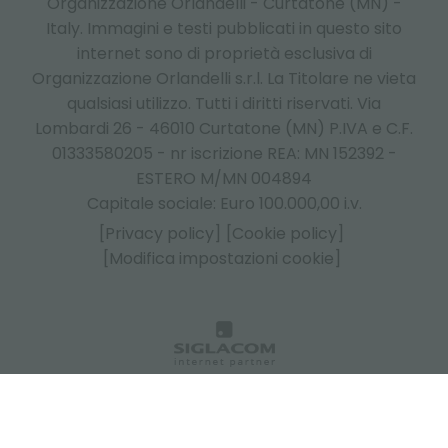
Organizzazione Orlandelli - Curtatone (MN) -
Italy.
Immagini e testi pubblicati in questo sito
internet sono di proprietà esclusiva di
Organizzazione Orlandelli s.r.l. La Titolare ne vieta
qualsiasi utilizzo. Tutti i diritti riservati. Via
Lombardi 26 - 46010 Curtatone (MN) P.IVA e C.F.
01333580205 - nr iscrizione REA: MN 152392 -
ESTERO M/MN 004894
Capitale sociale: Euro 100.000,00 i.v.
[Privacy policy]
[Cookie policy]
[Modifica impostazioni cookie]