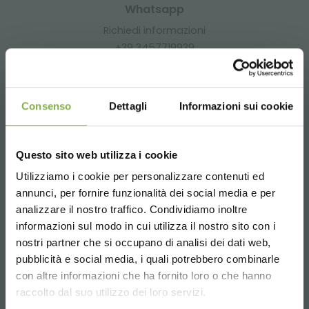
Whatsapp
Richiedi informazioni
+39 3457719939
Consenso
Dettagli
Informazioni sui cookie
Email
Questo sito web utilizza i cookie
Richiedi informazioni
Utilizziamo i cookie per personalizzare contenuti ed
REGISTRATI E RISPARMIA
info@orlandelli.it
annunci, per fornire funzionalità dei social media e per
SUBITO!
analizzare il nostro traffico. Condividiamo inoltre
informazioni sul modo in cui utilizza il nostro sito con i
Crea un account e ottieni subito
nostri partner che si occupano di analisi dei dati web,
vantaggi esclusivi:
pubblicità e social media, i quali potrebbero combinarle
Choose the country you are in and your
con altre informazioni che ha fornito loro o che hanno
Telefono
language for a better browsing experience
raccolto dal suo utilizzo dei loro servizi.
5 % di sconto
sul tuo primo ordine *
Dal lunedì al venerdì