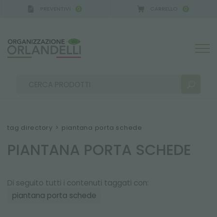
PREVENTIVI
CARRELLO
0
0
tag directory
>
piantana porta schede
PIANTANA PORTA SCHEDE
RISULTATI RICERCA:
Ordina per:
Di seguito tutti i contenuti taggati con:
piantana porta schede
ALTRI RISULTATI PER TE: