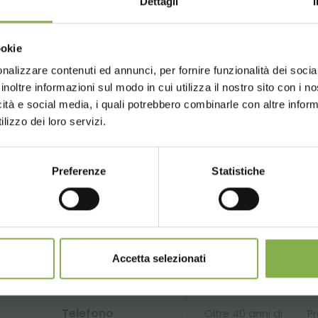
Dettagli
un account e ottieni subito vantaggi escl
Choose the country you are in an
ookie
for a better browsing exp
to
sul tuo primo ordine *
nto sempre
su tutti i tuoi acquisti futuri *
nalizzare contenuti ed annunci, per fornire funzionalità dei socia
GLOSSARIO
TOP RICERCHE
TAG DIRECTORY
S
inoltre informazioni sul modo in cui utilizza il nostro sito con i 
gratis
sopra i 15.000 €
icità e social media, i quali potrebbero combinarle con altre inform
giornamenti
in anteprima (seleziona l'opzione 
UNITED STATES
ENGLISH
lizzo dei loro servizi.
egistrazione)
condividi
Preferenze
Statistiche
CONTINUE
REGISTRATI ORA
SERVIZI
mulabili, calcolati al netto di imballo e spedizione.
Accetta selezionati
Telefono
Oltre 40 anni di
Pr