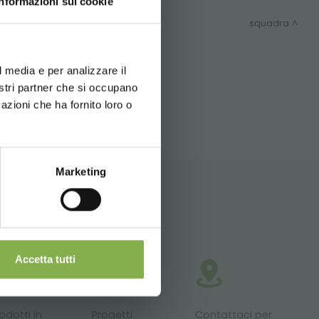
Informazioni sui cookie
usivi:
squadra
d your language
erience
l media e per analizzare il
ITEMAP
nostri partner che si occupano
azioni che ha fornito loro o
Newsletter
Marketing
Accetta tutti
odotti in
Progetti
Contattaci per