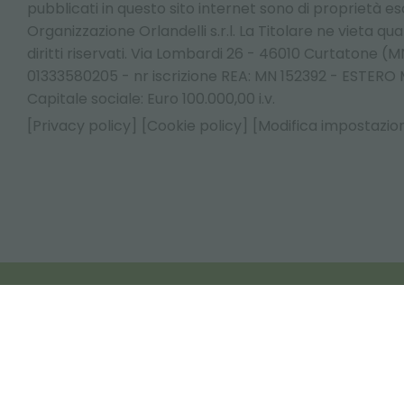
pubblicati in questo sito internet sono di proprietà esc
Organizzazione Orlandelli s.r.l. La Titolare ne vieta qualsi
diritti riservati. Via Lombardi 26 - 46010 Curtatone (MN
01333580205 - nr iscrizione REA: MN 152392 - ESTER
Capitale sociale: Euro 100.000,00 i.v.
[Privacy policy]
[Cookie policy]
[Modifica impostazion