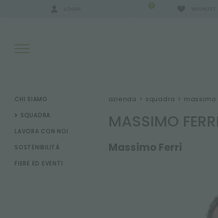
0
LOGIN
WISHLIST
RISULTATI RICERCA:
azienda
>
squadra
>
massimo f
CHI SIAMO
MASSIMO FERR
SQUADRA
LAVORA CON NOI
ALTRI RISULTATI PER TE:
Massimo Ferri
SOSTENIBILITÀ
FIERE ED EVENTI