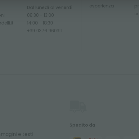
esperienza
p
Dal lunedì al venerdì
c
oni
08:30 - 13:00
elli.it
14:00 - 18:30
+39 0376 960311
Spedito da
magini e testi