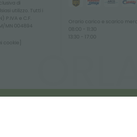
lusiva di
asi utilizzo. Tutti i
) P.IVA e C.F.
Orario carico e scarico merc
O M/MN 004894
08:00 - 11:30
13:30 - 17:00
i cookie]