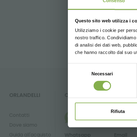
Consenso
Crea 
precedente:
lucia pelizzoni
successivo:
paola orlandelli
Questo sito web utilizza i c
5 % di scon
2 % di sco
Utilizziamo i cookie per perso
FAQ
nostro traffico. Condividiamo 
Spedizione 
di analisi dei dati web, pubbl
News e ag
che hanno raccolto dal suo uti
in fase di r
Selezione
Necessari
del
consenso
ORLANDELLI
CONTATTI
* Sconti non cu
Rifiuta
Contatti
Dove siamo
Guida all'acquisto
Whatsapp
Email