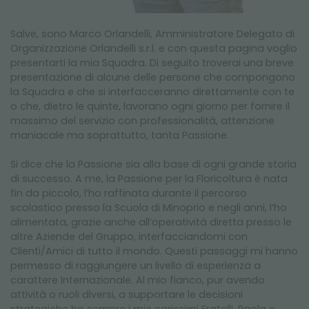
Salve, sono Marco Orlandelli, Amministratore Delegato di
Organizzazione Orlandelli s.r.l. e con questa pagina voglio
presentarti la mia Squadra. Di seguito troverai una breve
presentazione di alcune delle persone che compongono
la Squadra e che si interfacceranno direttamente con te
o che, dietro le quinte, lavorano ogni giorno per fornire il
massimo del servizio con professionalità, attenzione
maniacale ma soprattutto, tanta Passione.
Si dice che la Passione sia alla base di ogni grande storia
di successo. A me, la Passione per la Floricoltura è nata
fin da piccolo, l’ho raffinata durante il percorso
scolastico presso la Scuola di Minoprio e negli anni, l’ho
alimentata, grazie anche all’operatività diretta presso le
altre Aziende del Gruppo, interfacciandomi con
Clienti/Amici di tutto il mondo. Questi passaggi mi hanno
permesso di raggiungere un livello di esperienza a
carattere Internazionale. Al mio fianco, pur avendo
attività o ruoli diversi, a supportare le decisioni
strategiche ho sempre i mie carissimi Fratelli, Paola e