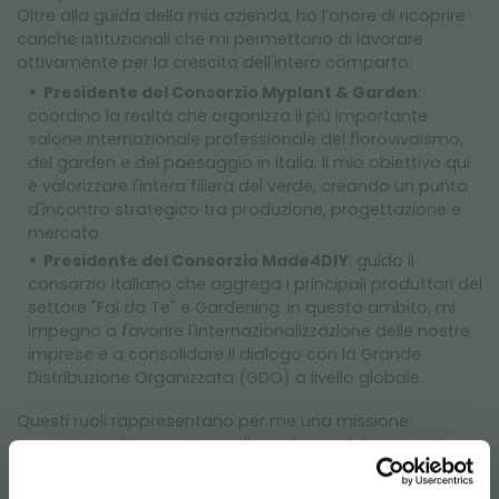
Oltre alla guida della mia azienda, ho l’onore di ricoprire
cariche istituzionali che mi permettono di lavorare
attivamente per la crescita dell'intero comparto:
Presidente del Consorzio Myplant & Garden
:
coordino la realtà che organizza il più importante
salone internazionale professionale del florovivaismo,
del garden e del paesaggio in Italia. Il mio obiettivo qui
è valorizzare l'intera filiera del verde, creando un punto
d'incontro strategico tra produzione, progettazione e
mercato.
Presidente del Consorzio Made4DIY
: guido il
consorzio italiano che aggrega i principali produttori del
settore "Fai da Te" e Gardening. In questo ambito, mi
impegno a favorire l'internazionalizzazione delle nostre
imprese e a consolidare il dialogo con la Grande
Distribuzione Organizzata (GDO) a livello globale.
Questi ruoli rappresentano per me una missione:
promuovere l’innovazione e l'eccellenza del comparto,
garantendo alle aziende italiane una voce forte e una
visione strategica sui mercati internazionali.