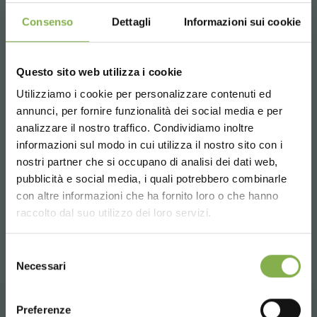
Consenso
Dettagli
Informazioni sui cookie
Marco Orlandelli - CEO
Questo sito web utilizza i cookie
Collegati con me su LinkedIn
Utilizziamo i cookie per personalizzare contenuti ed
REGISTRATI E RISPARMIA
annunci, per fornire funzionalità dei social media e per
SUBITO!
analizzare il nostro traffico. Condividiamo inoltre
informazioni sul modo in cui utilizza il nostro sito con i
Crea un account e ottieni subito
nostri partner che si occupano di analisi dei dati web,
successivo:
lucia pelizzoni
vantaggi esclusivi:
pubblicità e social media, i quali potrebbero combinarle
Choose the country you are in and your
con altre informazioni che ha fornito loro o che hanno
squadra
language for a better browsing experience
raccolto dal suo utilizzo dei loro servizi.
5 % di sconto
sul tuo primo ordine *
condividi
2 % di sconto sempre
su tutti i tuoi acquisti
UNITED STATES
futuri *
Selezione
Necessari
del
Spedizione gratis
sopra i 15.000 €
consenso
ENGLISH
News e aggiornamenti
in anteprima
(seleziona l'opzione Newsletter in fase di
Preferenze