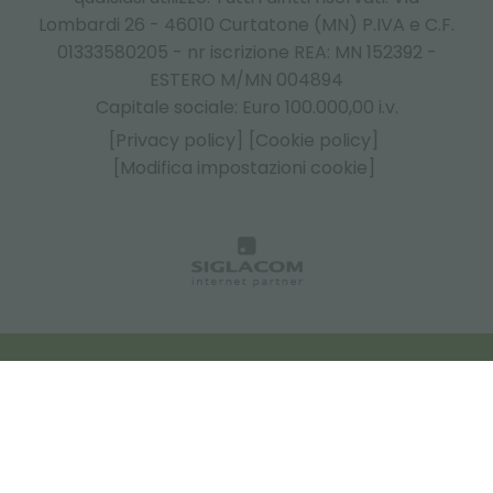
Lombardi 26 - 46010 Curtatone (MN) P.IVA e C.F.
01333580205 - nr iscrizione REA: MN 152392 -
ESTERO M/MN 004894
Capitale sociale: Euro 100.000,00 i.v.
[Privacy policy]
[Cookie policy]
[Modifica impostazioni cookie]