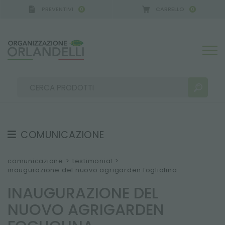
PREVENTIVI
CARRELLO
0
0
COMUNICAZIONE
RISULTATI RICERCA:
Ordina per:
TESTIMONIAL
comunicazione
>
testimonial
>
inaugurazione del nuovo agrigarden fogliolina
NEWS
INAUGURAZIONE DEL
VIDEO
NUOVO AGRIGARDEN
CATALOGHI
ALTRI RISULTATI PER TE: