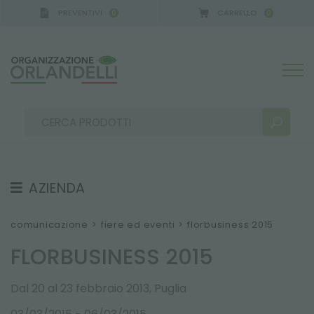
PREVENTIVI
CARRELLO
0
0
AZIENDA
RISULTATI RICERCA:
Ordina per:
CHI SIAMO
comunicazione
>
fiere ed eventi
>
florbusiness 2015
SQUADRA
FLORBUSINESS 2015
LAVORA CON NOI
Dal 20 al 23 febbraio 2013, Puglia
SOSTENIBILITÀ
ALTRI RISULTATI PER TE: