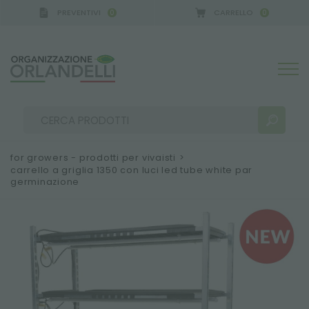
PREVENTIVI
CARRELLO
0
0
 GERMANY - SPONSOR
-
dal 16/08/2026 al 22/08/
for growers - prodotti per vivaisti
>
carrello a griglia 1350 con luci led tube white par
germinazione
RISULTATI RICERCA:
Ordina per:
ALTRI RISULTATI PER TE: