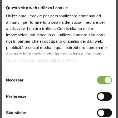
Questo sito web utilizza i cookie
Utilizziamo i cookie per personalizzare contenuti ed
REGISTRATI E RISPARMIA
Whatsapp
annunci, per fornire funzionalità dei social media e per
SUBITO!
Richiedi informazioni
analizzare il nostro traffico. Condividiamo inoltre
+39 3457719939
informazioni sul modo in cui utilizza il nostro sito con i
Crea un account e ottieni subito
nostri partner che si occupano di analisi dei dati web,
vantaggi esclusivi:
pubblicità e social media, i quali potrebbero combinarle
Choose the country you are in and your
con altre informazioni che ha fornito loro o che hanno
language for a better browsing experience
raccolto dal suo utilizzo dei loro servizi.
5 % di sconto
sul tuo primo ordine *
2 % di sconto sempre
su tutti i tuoi acquisti
Email
UNITED STATES
futuri *
Selezione
Richiedi informazioni
Necessari
del
Spedizione gratis
sopra i 15.000 €
info@orlandelli.it
consenso
ENGLISH
News e aggiornamenti
in anteprima
(seleziona l'opzione Newsletter in fase di
Preferenze
registrazione)
CONTINUE
Statistiche