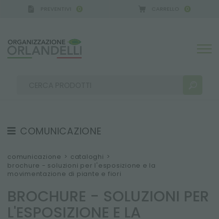
PREVENTIVI
CARRELLO
0
0
A GERMANY - SPONSOR
-
dal 16/08/2026 al 22/08
COMUNICAZIONE
RISULTATI RICERCA:
Ordina per:
TESTIMONIAL
comunicazione
>
cataloghi
>
brochure - soluzioni per l'esposizione e la
NEWS
movimentazione di piante e fiori
VIDEO
BROCHURE - SOLUZIONI PER
CATALOGHI
ALTRI RISULTATI PER TE:
L'ESPOSIZIONE E LA