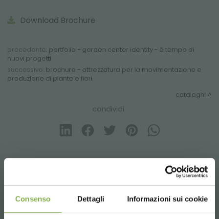
Download Brochure
precedente:
portfolio - garden center identity - è tempo di
nuovi progetti
successivo:
brochure - attrezzatura per la movimentazione e
produzione di piante e fiori
cataloghi
condividi
CONTATTI
Consenso
Dettagli
Informazioni sui cookie