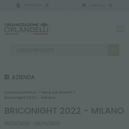
PREVENTIVI
CARRELLO
0
0
CA GERMANY - SPONSOR
-
dal 16/08/2026 al 22/0
AZIENDA
RISULTATI RICERCA:
Ordina per:
CHI SIAMO
comunicazione
>
fiere ed eventi
>
briconight 2022 - milano
SQUADRA
BRICONIGHT 2022 - MILANO
LAVORA CON NOI
SOSTENIBILITÀ
ALTRI RISULTATI PER TE:
06/10/2022 - 06/10/2022