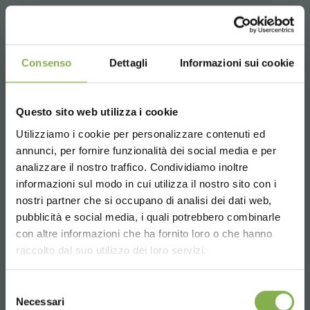
Email
Richiedi informazioni
info@orlandelli.it
Consenso
Dettagli
Informazioni sui cookie
Questo sito web utilizza i cookie
Utilizziamo i cookie per personalizzare contenuti ed
REGISTRATI E RISPARMIA
Telefono
annunci, per fornire funzionalità dei social media e per
SUBITO!
analizzare il nostro traffico. Condividiamo inoltre
Dal lunedì al venerdì
informazioni sul modo in cui utilizza il nostro sito con i
08:30 - 13:00
Crea un account e ottieni subito
nostri partner che si occupano di analisi dei dati web,
14:00 - 18:30
vantaggi esclusivi:
pubblicità e social media, i quali potrebbero combinarle
+39 0376 960311
Choose the country you are in and your
con altre informazioni che ha fornito loro o che hanno
language for a better browsing experience
raccolto dal suo utilizzo dei loro servizi.
5 % di sconto
sul tuo primo ordine *
2 % di sconto sempre
su tutti i tuoi acquisti
UNITED STATES
futuri *
Selezione
SERVIZI
Necessari
del
Spedizione gratis
sopra i 15.000 €