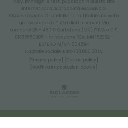
Italy.
Immagini e testi pubblicati in questo sito
internet sono di proprietà esclusiva di
Organizzazione Orlandelli s.r.l. La Titolare ne vieta
qualsiasi utilizzo. Tutti i diritti riservati. Via
Lombardi 26 - 46010 Curtatone (MN) P.IVA e C.F.
01333580205 - nr iscrizione REA: MN 152392 -
ESTERO M/MN 004894
Capitale sociale: Euro 100.000,00 i.v.
[Privacy policy]
[Cookie policy]
[Modifica impostazioni cookie]