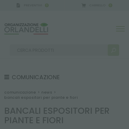
PREVENTIVI
CARRELLO
0
0
 GERMANY - SPONSOR
-
dal 16/08/2026 al 22/08/
COMUNICAZIONE
RISULTATI RICERCA:
Ordina per:
TESTIMONIAL
comunicazione
>
news
>
bancali espositori per piante e fiori
NEWS
BANCALI ESPOSITORI PER
VIDEO
PIANTE E FIORI
CATALOGHI
ALTRI RISULTATI PER TE: