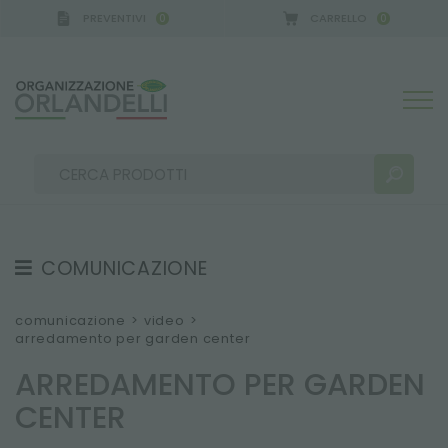
PREVENTIVI
CARRELLO
0
0
A GERMANY - SPONSOR
-
dal 16/08/2026 al 22/08
COMUNICAZIONE
RISULTATI RICERCA:
Ordina per:
TESTIMONIAL
comunicazione
>
video
>
arredamento per garden center
NEWS
ARREDAMENTO PER GARDEN
VIDEO
CENTER
CATALOGHI
ALTRI RISULTATI PER TE: