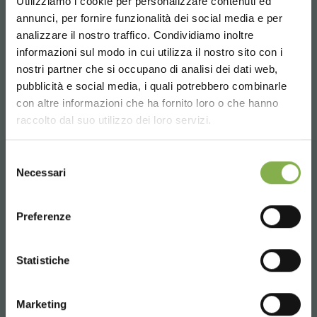
precedente:
confindustria mantova e organizzazione orlandelli
Utilizziamo i cookie per personalizzare contenuti ed
REGISTRATI E RISPARMIA
successivo:
macchina avvolgitrice automatica per avvolgere i
annunci, per fornire funzionalità dei social media e per
SUBITO!
carrelli della floricoltura
analizzare il nostro traffico. Condividiamo inoltre
informazioni sul modo in cui utilizza il nostro sito con i
video
Crea un account e ottieni subito
nostri partner che si occupano di analisi dei dati web,
condividi
vantaggi esclusivi:
pubblicità e social media, i quali potrebbero combinarle
Choose the country you are in and your
con altre informazioni che ha fornito loro o che hanno
language for a better browsing experience
raccolto dal suo utilizzo dei loro servizi.
5 % di sconto
sul tuo primo ordine *
2 % di sconto sempre
su tutti i tuoi acquisti
UNITED STATES
futuri *
Selezione
Necessari
del
Spedizione gratis
sopra i 15.000 €
CONTATTI
consenso
ENGLISH
News e aggiornamenti
in anteprima
(seleziona l'opzione Newsletter in fase di
Preferenze
registrazione)
CONTINUE
Statistiche
REGISTRATI ORA
Whatsapp
Richiedi informazioni
Marketing
* Sconti non cumulabili, calcolati al netto di