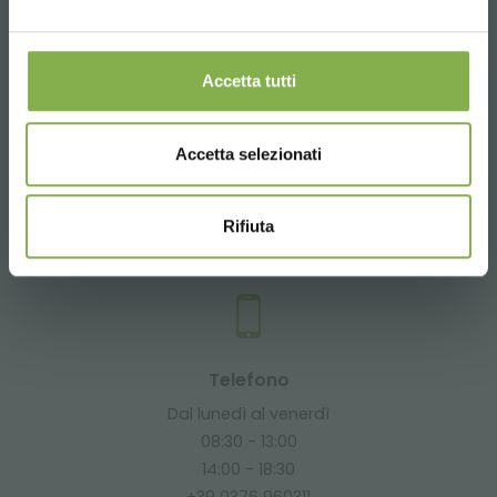
+39 3457719939
imballo e spedizione.
Accetta tutti
Accetta selezionati
Email
Richiedi informazioni
info@orlandelli.it
Rifiuta
Telefono
Dal lunedì al venerdì
08:30 - 13:00
14:00 - 18:30