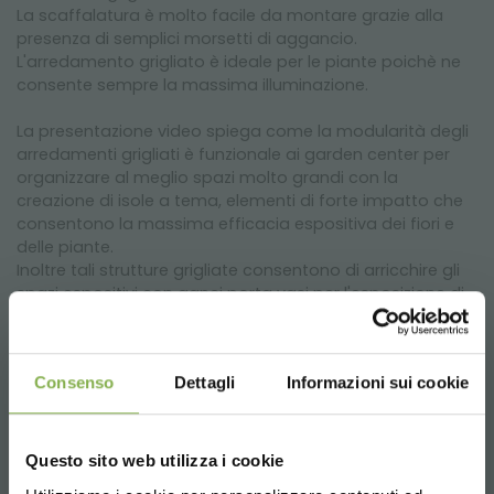
La scaffalatura è molto facile da montare grazie alla
presenza di semplici morsetti di aggancio.
L'arredamento grigliato è ideale per le piante poichè ne
consente sempre la massima illuminazione.
La presentazione video spiega come la modularità degli
arredamenti grigliati è funzionale ai garden center per
organizzare al meglio spazi molto grandi con la
creazione di isole a tema, elementi di forte impatto che
consentono la massima efficacia espositiva dei fiori e
delle piante.
Inoltre tali strutture grigliate consentono di arricchire gli
spazi espositivi con ganci porta vasi per l'esposizione di
fiori di seta, fiori recisi e composizioni floreali in genere.
Consenso
Dettagli
Informazioni sui cookie
Tag:
arredamento per garden center
arredo garden center
arredo vivai
Questo sito web utilizza i cookie