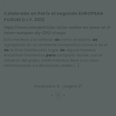
Celebrado en París el segundo EUROPEAN
FORUM D.I.Y. 2012
https://www.orlandelli.it/es-la/se-realizo-en-paris-el-2-
forum-europeo-diy-2012-v1.aspx
Esto me lleva a la reflexión
de
como el espíritu
de
agregación en un ambiente competitivo como lo es el
de
la Gran Distribución, logre,
de
alguna manera,
encontrar momentos
para
compartir donde, con el
esfuerzo del grupo, cada individuo lleva a su casa
informaciones e indicaciones vitales [...]
Resultados: 8 - página 1/1
«
1
»