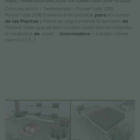
https://www.orlandelli.it/es-la/flowertrials-2018-v1.aspx
Comunicación > Testimonios > FlowerTrials 2018
FlowerTrials 2018 El evento irrenunciable
para
el mundo
de
las
Plantas
y Flores es seguramente la semana
de
Flowers Trials que se lleva a cabo cada año en Holanda
a mediados
de
Junio. ...
Invernadero
– Garden Center
Identity La [...]