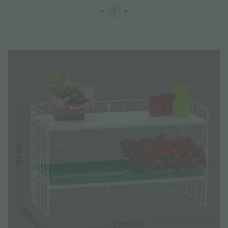
«
1
»