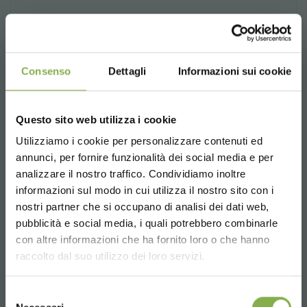
Consenso
Dettagli
Informazioni sui cookie
Questo sito web utilizza i cookie
Utilizziamo i cookie per personalizzare contenuti ed
annunci, per fornire funzionalità dei social media e per
analizzare il nostro traffico. Condividiamo inoltre
informazioni sul modo in cui utilizza il nostro sito con i
nostri partner che si occupano di analisi dei dati web,
pubblicità e social media, i quali potrebbero combinarle
Choose the country you are in and your
con altre informazioni che ha fornito loro o che hanno
language for a better browsing experience
raccolto dal suo utilizzo dei loro servizi.
UNITED STATES
Selezione
Petitti Garden Centers apoya productos y