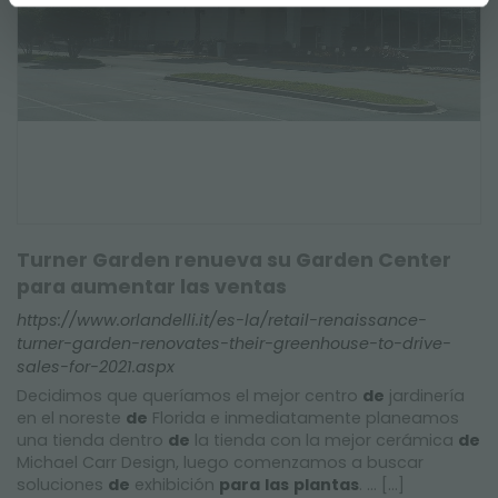
Turner Garden renueva su Garden Center
para aumentar las ventas
https://www.orlandelli.it/es-la/retail-renaissance-
turner-garden-renovates-their-greenhouse-to-drive-
sales-for-2021.aspx
Decidimos que queríamos el mejor centro
de
jardinería
en el noreste
de
Florida e inmediatamente planeamos
una tienda dentro
de
la tienda con la mejor cerámica
de
Michael Carr Design, luego comenzamos a buscar
soluciones
de
exhibición
para
las
plantas
. ... [...]