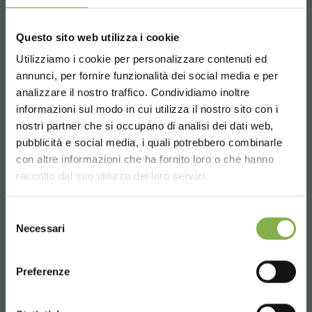
Chiringuito es un expositor innovativo capaz de
garantizar la correcta
exposición de las plantas en
Questo sito web utilizza i cookie
macetas en los ambientes como el invernadero, el
vivero, el Centro de Jardinería
o el negocio de plantas y
Utilizziamo i cookie per personalizzare contenuti ed
flores.
annunci, per fornire funzionalità dei social media e per
analizzare il nostro traffico. Condividiamo inoltre
informazioni sul modo in cui utilizza il nostro sito con i
€ 690,
00
precio desde
nostri partner che si occupano di analisi dei dati web,
pubblicità e social media, i quali potrebbero combinarle
Choose the country you are in and your
con altre informazioni che ha fornito loro o che hanno
language for a better browsing experience
raccolto dal suo utilizzo dei loro servizi.
-26%
UNITED STATES
Selezione
Necessari
del
consenso
ENGLISH
Preferenze
CONTINUE