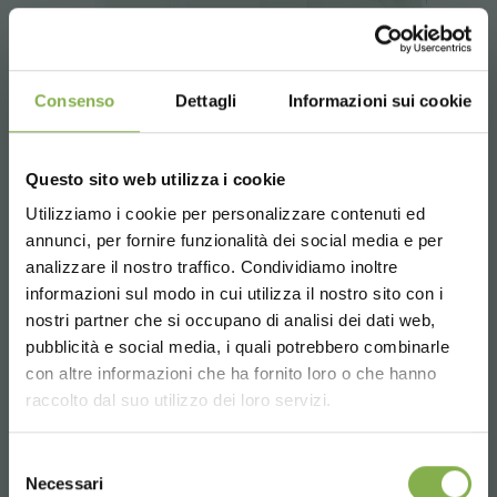
Consenso
Dettagli
Informazioni sui cookie
Questo sito web utilizza i cookie
Expositor refrigerado Fior d'acqua
Utilizziamo i cookie per personalizzare contenuti ed
annunci, per fornire funzionalità dei social media e per
analizzare il nostro traffico. Condividiamo inoltre
informazioni sul modo in cui utilizza il nostro sito con i
nostri partner che si occupano di analisi dei dati web,
pubblicità e social media, i quali potrebbero combinarle
Choose the country you are in and your
con altre informazioni che ha fornito loro o che hanno
language for a better browsing experience
raccolto dal suo utilizzo dei loro servizi.
UNITED STATES
Selezione
Necessari
del