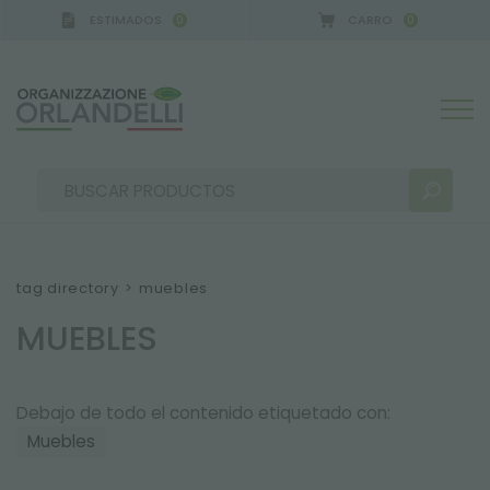
ESTIMADOS
CARRO
0
0
tag directory
>
muebles
MUEBLES
RESULTADOS DE LA BÚSQUEDA:
Ordenar por:
Debajo de todo el contenido etiquetado con:
Muebles
MÁS RESULTADOS PARA USTED: