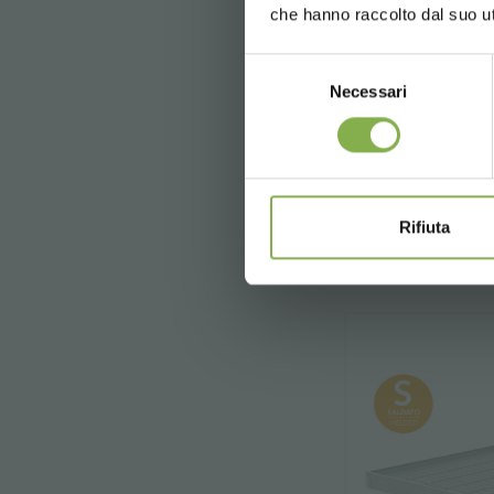
che hanno raccolto dal suo uti
Expositor m
pallets, c
Selezione
hermético en
Necessari
del
consenso
€
Rifiuta