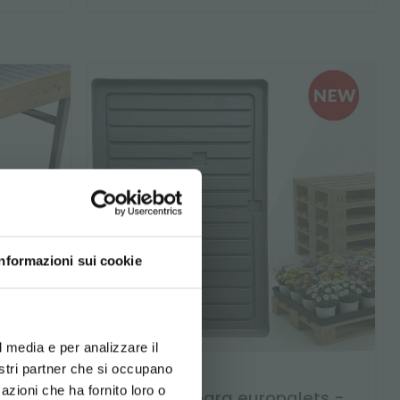
Informazioni sui cookie
d your language
erience
l media e per analizzare il
nostri partner che si occupano
azioni che ha fornito loro o
tural
Bandeja para europalets -