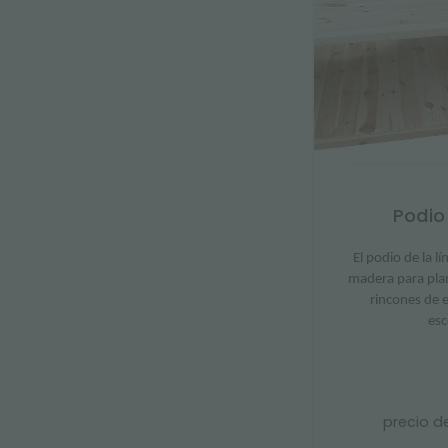
Podio
El podio de la 
madera para plan
rincones de 
esc
precio d