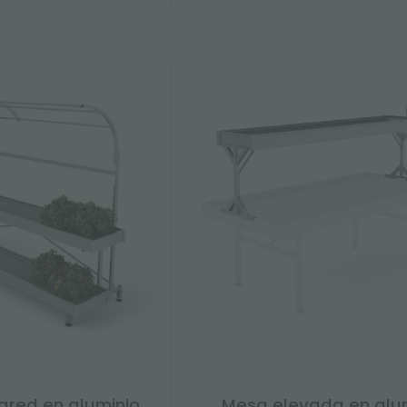
ared en aluminio
Mesa elevada en alu