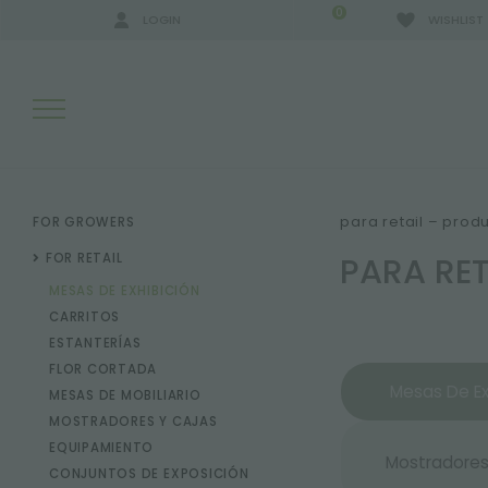
0
LOGIN
WISHLIST
RESULTADOS DE LA BÚSQUEDA:
para retail – prod
FOR GROWERS
PARA RE
FOR RETAIL
MESAS DE EXHIBICIÓN
MÁS RESULTADOS PARA USTED:
CARRITOS
ESTANTERÍAS
FLOR CORTADA
Mesas De Ex
MESAS DE MOBILIARIO
MOSTRADORES Y CAJAS
EQUIPAMIENTO
Mostradores
CONJUNTOS DE EXPOSICIÓN