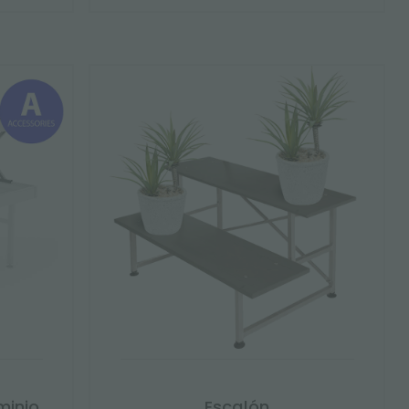
minio
Escalón