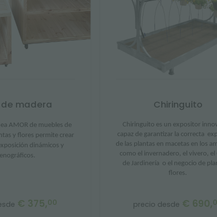
 de madera
Chiringuito
Chiringuito es un expositor inno
línea AMOR de muebles de
capaz de garantizar la correcta
exp
tas y flores permite crear
de las plantas en macetas en los a
exposición dinámicos y
como el invernadero, el vivero, el
enográficos.
de Jardinería
o el negocio de pla
flores.
€ 375,
€ 690,
00
esde
precio desde