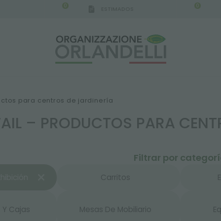
0
0
ESTIMADOS
uctos para centros de jardinería
TAIL – PRODUCTOS PARA CENT
Filtrar por categor
hibición
Carritos
 Y Cajas
Mesas De Mobiliario
E