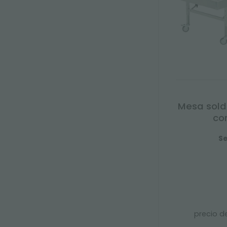
Mesa sold
co
Se
precio d