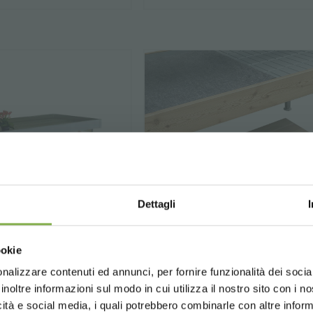
Dettagli
Choose the country you are in an
ookie
for a better browsing exp
nalizzare contenuti ed annunci, per fornire funzionalità dei socia
inoltre informazioni sul modo in cui utilizza il nostro sito con i 
icità e social media, i quali potrebbero combinarle con altre inform
 con 3 estantes
Estribo de madera na
UNITED STATES
ENGLISH