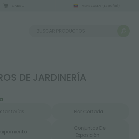
CARRO
VENEZUELA
(Español)
Ordenar por:
ROS DE JARDINERÍA
ía
Estanterías
Flor Cortada
Conjuntos De
quipamiento
Exposición