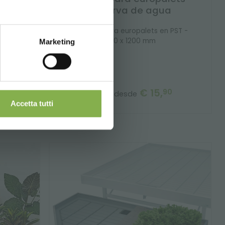
Reserva de agua
poner
Bandeja para europalets en PST -
 como
800 x 1200 mm
Marketing
. Ideal
€ 15,
0
90
precio desde
Accetta tutti