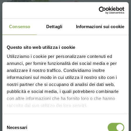
Consenso
Dettagli
Informazioni sui cookie
Questo sito web utilizza i cookie
Utilizziamo i cookie per personalizzare contenuti ed
annunci, per fornire funzionalità dei social media e per
analizzare il nostro traffico. Condividiamo inoltre
informazioni sul modo in cui utilizza il nostro sito con i
nostri partner che si occupano di analisi dei dati web,
pubblicità e social media, i quali potrebbero combinarle
Choose the country you are in and your
con altre informazioni che ha fornito loro o che hanno
language for a better browsing experience
raccolto dal suo utilizzo dei loro servizi.
Mesa para el cambio de maceta
UNITED STATES
Mesa de trabajo totalmente realizada en
Selezione
aleación de acero con orillas en acero
Necessari
del