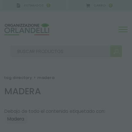
ESTIMADOS
CARRO
0
0
ANY - SPONSOR
-
del 16/08/2026 al 22/08/2026
tag directory
>
madera
MADERA
RESULTADOS DE LA BÚSQUEDA:
Ordenar por:
Debajo de todo el contenido etiquetado con:
Madera
MÁS RESULTADOS PARA USTED: