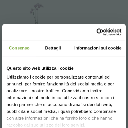
Consenso
Dettagli
Informazioni sui cookie
Questo sito web utilizza i cookie
Utilizziamo i cookie per personalizzare contenuti ed
annunci, per fornire funzionalità dei social media e per
analizzare il nostro traffico. Condividiamo inoltre
informazioni sul modo in cui utilizza il nostro sito con i
nostri partner che si occupano di analisi dei dati web,
pubblicità e social media, i quali potrebbero combinarle
Choose the country you are in and your
con altre informazioni che ha fornito loro o che hanno
language for a better browsing experience
Set de mesas en cerámica
raccolto dal suo utilizzo dei loro servizi.