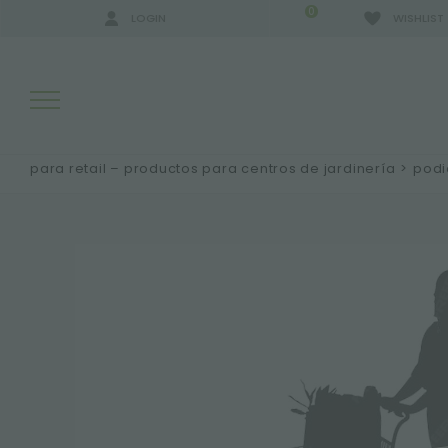
0
LOGIN
WISHLIST
para retail – productos para centros de jardinería
>
podi
RESULTADOS DE LA BÚSQUEDA:
MÁS RESULTADOS PARA USTED: