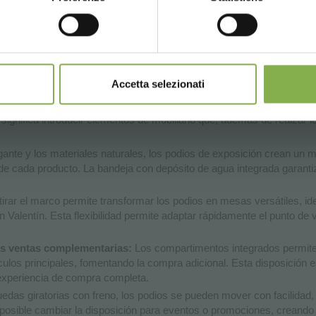
CONTINUE
REGÍSTRATE AHORA
s podios de exposición de Organizzazione O
 venta
Accetta selezionati
ganizzazione Orlandelli representan una oportunidad única para mejor
significa introducir elementos de mobiliario que, además de realzar lo
ante y los materiales naturales, los podios de exposición crean un m
de cada producto. La bandeja con depósito de agua integrada garanti
etirar el marco permite transformar los podios en mesas versátiles, i
alentín. Esta flexibilidad permite adaptar rápidamente el punto de
as ventas complementarias:
Los compartimentos integrados permite
rtículos principales, fomentando la compra adicional. Esta disposició
a experiencia de compra completa.
das giratorias con freno, los podios se pueden mover con facilidad,
 posible cambiar la disposición para eventos o promociones, creando