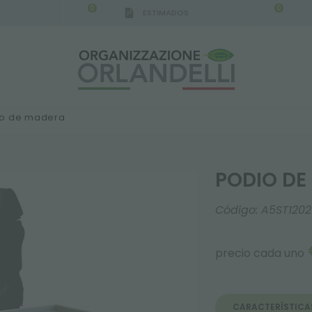
0
0
ESTIMADOS
IGCA GERMANY - SPONSOR
-
del 16/08/2026 al 2
o de madera
PODIO DE
Código:
A5ST120
precio cada uno
CARACTERÍSTICA