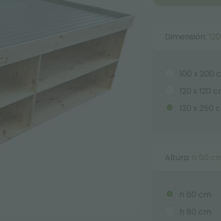
Dimensión:
120
100 x 200 
120 x 120 
120 x 250 
Altura:
h 60 c
h 60 cm
h 80 cm