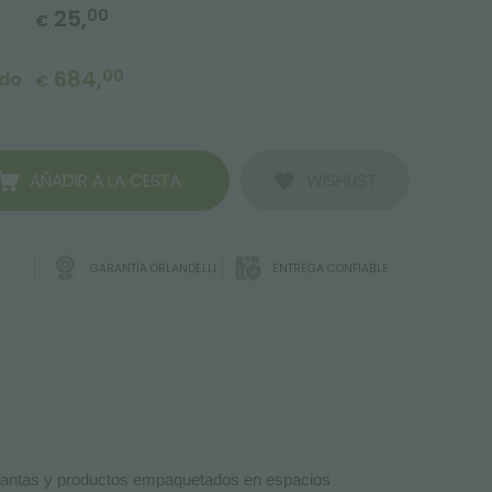
25,
00
€
684,
00
ido
€
AÑADIR A LA CESTA
WISHLIST
GARANTÍA ORLANDELLI
ENTREGA CONFIABLE
 plantas y productos empaquetados en espacios