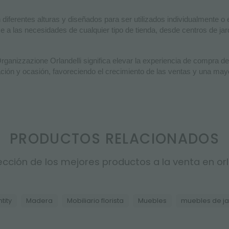
diferentes alturas y diseñados para ser utilizados individualmente o 
 a las necesidades de cualquier tipo de tienda, desde centros de jar
rganizzazione Orlandelli significa elevar la experiencia de compra d
ión y ocasión, favoreciendo el crecimiento de las ventas y una mayor
PRODUCTOS RELACIONADOS
cción de los mejores productos a la venta en orla
tity
Madera
Mobiliario florista
Muebles
muebles de ja