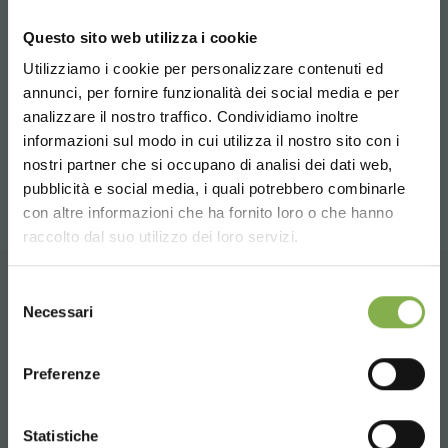
tiempo, adaptabilidad a cada superficie y un óptimo
alcance.
Questo sito web utilizza i cookie
Utilizziamo i cookie per personalizzare contenuti ed
annunci, per fornire funzionalità dei social media e per
MEDIDAS
1025x620xH 575 mm - Peso: Kg. 11,5 - Volumen: m3 0,06
analizzare il nostro traffico. Condividiamo inoltre
DESCARGAR
1225x620xH 575 mm - Peso: Kg. 13 - Volumen: m3 0,06
informazioni sul modo in cui utilizza il nostro sito con i
1625x620xH 575 mm - Peso: Kg. 18 - Volumen: m3 0,08
nostri partner che si occupano di analisi dei dati web,
FICHA TÉCNICA
pubblicità e social media, i quali potrebbero combinarle
Choose the country you are in and your
con altre informazioni che ha fornito loro o che hanno
language for a better browsing experience
raccolto dal suo utilizzo dei loro servizi.
Inicie sesión o regístrese
UNITED STATES
Selezione
para descargar la ficha
PRODUCTOS RELACIONADOS
Necessari
del
técnica
consenso
ENGLISH
Una selección de los mejores productos a la
Preferenze
venta en orlandelli.it
CONTINUE
INICIAR SESIÓN
Statistiche