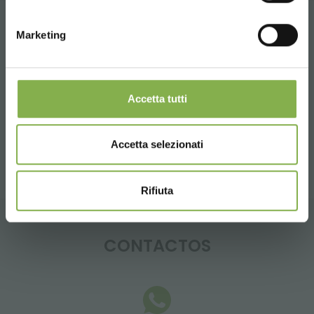
REGÍSTRATE AHORA
Tag:
Aluminio
Centro de Jardinería
Madera
Marketing
Materiales de florería
Mobiliario florista
Muebles
Multirepisa
Tiendas
Venta
Accetta tutti
compartir
Accetta selezionati
Rifiuta
CONTACTOS