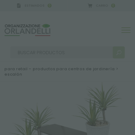
ESTIMADOS
CARRO
0
0
para retail – productos para centros de jardinería
>
escalón
RESULTADOS DE LA BÚSQUEDA:
Ordenar por:
MÁS RESULTADOS PARA USTED: