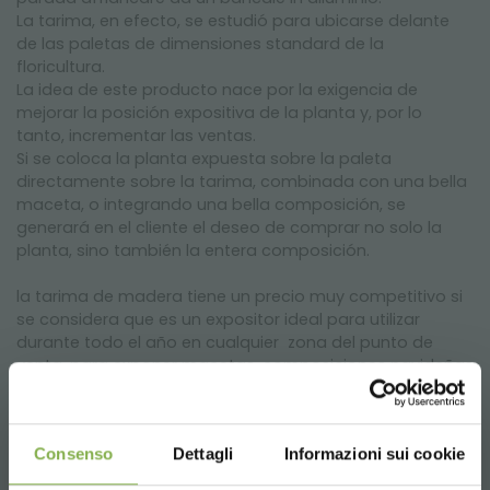
La tarima, en efecto, se estudió para ubicarse delante
de las paletas de dimensiones standard de la
floricultura.
La idea de este producto nace por la exigencia de
mejorar la posición expositiva de la planta y, por lo
tanto, incrementar las ventas.
Si se coloca la planta expuesta sobre la paleta
directamente sobre la tarima, combinada con una bella
maceta, o integrando una bella composición, se
generará en el cliente el deseo de comprar no solo la
planta, sino también la entera composición.
la tarima de madera tiene un precio muy competitivo si
se considera que es un expositor ideal para utilizar
durante todo el año en cualquier zona del punto de
venta, para exponer macetas, composiciones navideñas
y/o a tema y artesanías.
Gracias a las diferentes medidas es posible crear
importantes islas de exposición que al ojo del cliente
Consenso
Dettagli
Informazioni sui cookie
resultarán muy agradables. Con patas regulables y una
estructura tubular de aluminio, asegura resistencia en el