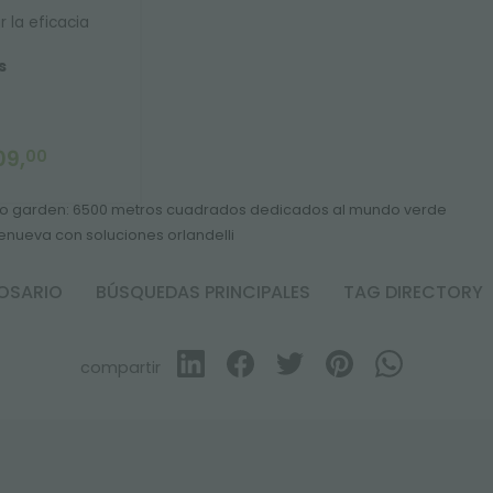
 la eficacia
s
09,
00
o garden: 6500 metros cuadrados dedicados al mundo verde
renueva con soluciones orlandelli
OSARIO
BÚSQUEDAS PRINCIPALES
TAG DIRECTORY
compartir