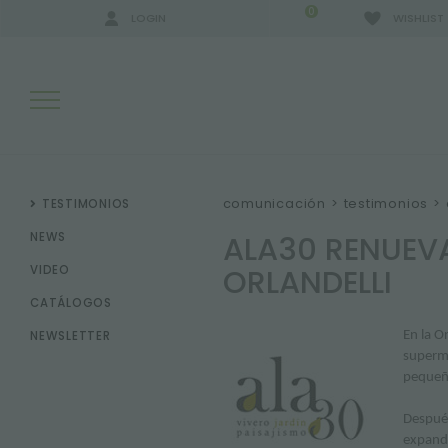
0
LOGIN
WISHLIST
RESULTADOS DE LA BÚSQUEDA:
comunicación
>
testimonios
>
TESTIMONIOS
ALA30 RENUEV
NEWS
ORLANDELLI
VIDEO
MÁS RESULTADOS PARA USTED:
CATÁLOGOS
NEWSLETTER
En la O
superme
pequeñ
Después
expandi