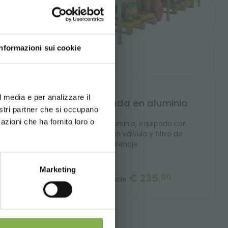
DO!
Informazioni sui cookie
d your language
erience
*
l media e per analizzare il
Mesa soldada en aluminio
nostri partner che si occupano
azioni che ha fornito loro o
Newsletter
s
Mesa fija de aluminio, equipado con
tanque PST con válvula y filtro de
drenaje
Marketing
€ 235,
00
precio desde