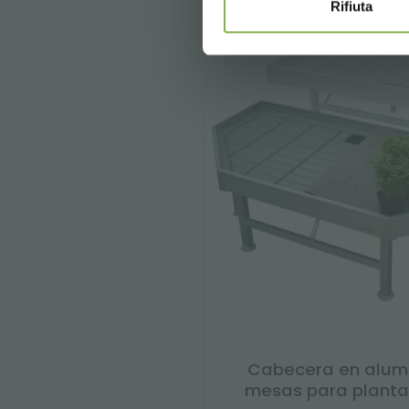
Rifiuta
Cabecera en alumi
mesas para plantas