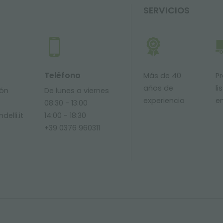
SERVICIOS
Teléfono
Más de 40
P
años de
li
ión
De lunes a viernes
experiencia
e
08:30 - 13:00
delli.it
14:00 - 18:30
+39 0376 960311