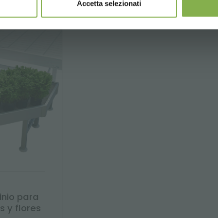
Accetta selezionati
nio para
 y flores