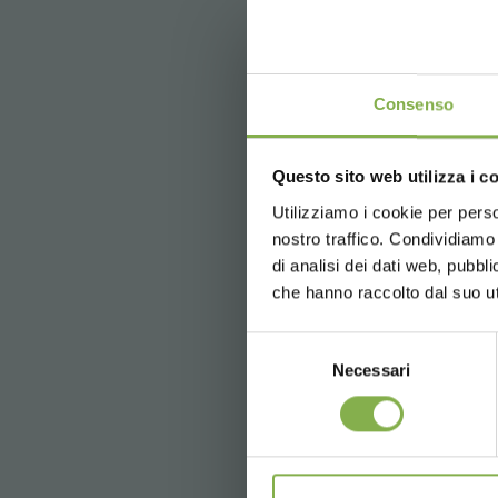
¡E
Consenso
Questo sito web utilizza i c
5 % de des
2 % de des
Utilizziamo i cookie per perso
Portacestas para m
nostro traffico. Condividiamo 
Envío grati
baldas
di analisi dei dati web, pubbl
Noticias y
che hanno raccolto dal suo uti
durante el r
Estructura en aluminio po
arco para palle
Selezione
Necessari
del
€ 250,
00
consenso
* Descuentos n