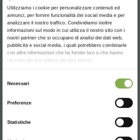
+39 3457719939
Utilizziamo i cookie per personalizzare contenuti ed
¡ENTRA EN NUESTRO
annunci, per fornire funzionalità dei social media e per
MUNDO!
analizzare il nostro traffico. Condividiamo inoltre
informazioni sul modo in cui utilizza il nostro sito con i
Un pequeño detalle para ti...
nostri partner che si occupano di analisi dei dati web,
Email
pubblicità e social media, i quali potrebbero combinarle
Choose the country you are in and your
con altre informazioni che ha fornito loro o che hanno
5 % de descuento
en tu primer pedido *
Información requerida
language for a better browsing experience
raccolto dal suo utilizzo dei loro servizi.
2 % de descuento siempre
en todas tus
info@orlandelli.it
compras futuras *
UNITED STATES
Envío gratis
en compras superiores a
Selezione
Necessari
15.000 €
del
consenso
Noticias y novedades
en primicia
ENGLISH
(selecciona la opción Newsletter durante el
Preferenze
Teléfono
registro)
De lunes a viernes
CONTINUE
Statistiche
08:30 - 13:00
REGÍSTRATE AHORA
14:00 - 18:30
+39 0376 960311