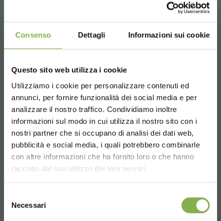
Cómo elegir la altura adecuada para la
Consenso
Dettagli
Informazioni sui cookie
Cabecera
La altura correcta de la Cabecera depende del tipo de
Questo sito web utilizza i cookie
planta que pretenda exhibir dentro de la Cabecera.
Utilizziamo i cookie per personalizzare contenuti ed
¡ENTRA EN NUESTRO
Plantas altas:
para exponer plantas altas como Kentia,
annunci, per fornire funzionalità dei social media e per
MUNDO!
Dracaena Lemon Lime o Strelitzia Nicolai, la Cabecera de
analizzare il nostro traffico. Condividiamo inoltre
DESCARGAR
350 mm de alto es ideal.
informazioni sul modo in cui utilizza il nostro sito con i
Plantas bajas:
para exponer plantas bajas como
Un pequeño detalle para ti...
nostri partner che si occupano di analisi dei dati web,
Poinsettias o Violetas africanas, la Cabecera de 550 mm
FICHA TÉCNICA
pubblicità e social media, i quali potrebbero combinarle
de alto es ideal.
Choose the country you are in and your
con altre informazioni che ha fornito loro o che hanno
5 % de descuento
en tu primer pedido *
language for a better browsing experience
raccolto dal suo utilizzo dei loro servizi.
2 % de descuento siempre
en todas tus
compras futuras *
Inicie sesión o regístrese
UNITED STATES
Envío gratis
en compras superiores a
Selezione
para descargar la ficha
Necessari
15.000 €
del
consenso
Noticias y novedades
en primicia
ENGLISH