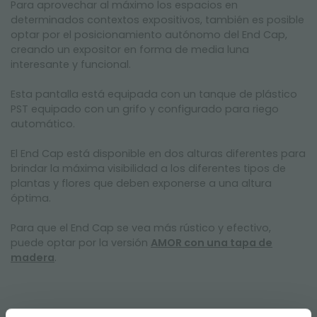
Para aprovechar al máximo los espacios en
determinados contextos expositivos, también es posible
optar por el posicionamiento autónomo del End Cap,
creando un expositor en forma de media luna
interesante y funcional.
Esta pantalla está equipada con un tanque de plástico
PST equipado con un grifo y configurado para riego
automático.
El End Cap está disponible en dos alturas diferentes para
brindar la máxima visibilidad a los diferentes tipos de
plantas y flores que deben exponerse a una altura
óptima.
Para que el End Cap se vea más rústico y efectivo,
puede optar por la versión
AMOR con una tapa de
madera
.