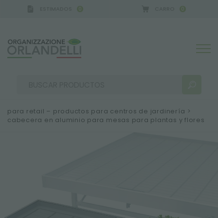
ESTIMADOS
CARRO
0
0
para retail – productos para centros de jardinería
>
cabecera en aluminio para mesas para plantas y flores
RESULTADOS DE LA BÚSQUEDA:
Ordenar por:
MÁS RESULTADOS PARA USTED: