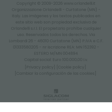
Copyright © 2009-2026 www.orlandelli.it
Organizzazione Orlandelli - Curtatone (MN) -
Italy.
Las imágenes y los textos publicados en
este sitio web son propiedad exclusiva de
Orlandelli s.r.l. El propietario prohíbe cualquier
uso. Reservados todos los derechos. Via
Lombardi 26 - 46010 Curtatone (MN) P.IVA e C.F.
01333580205 - nr iscrizione REA: MN 152392 -
ESTERO M/MN 004894
Capital social: Euro 100.000,00 i.v.
[Privacy policy]
[Cookie policy]
[Cambiar la configuración de las cookies]