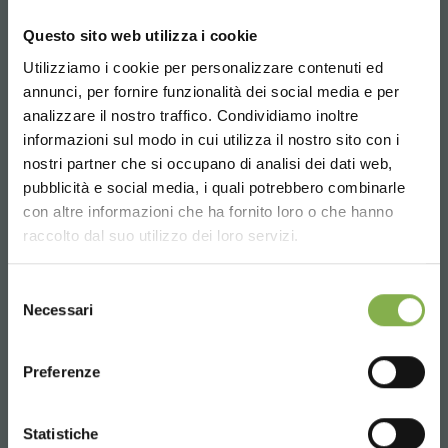
08:30 - 13:00
Questo sito web utilizza i cookie
14:00 - 18:30
Utilizziamo i cookie per personalizzare contenuti ed
+39 0376 960311
annunci, per fornire funzionalità dei social media e per
analizzare il nostro traffico. Condividiamo inoltre
informazioni sul modo in cui utilizza il nostro sito con i
nostri partner che si occupano di analisi dei dati web,
SERVICES
pubblicità e social media, i quali potrebbero combinarle
Choose the country you are in and your
con altre informazioni che ha fornito loro o che hanno
language for a better browsing experience
raccolto dal suo utilizzo dei loro servizi.
UNITED STATES
Selezione
Necessari
Over 40 years of experience
del
consenso
ENGLISH
Preferenze
CONTINUE
Statistiche