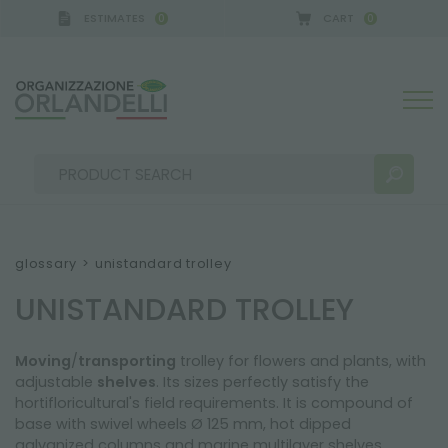
ESTIMATES
CART
0
0
CA GERMANY - SPONSOR
-
from 08/16/2026 to 08/
glossary
>
unistandard trolley
UNISTANDARD TROLLEY
SEARCH RESULTS:
Sort by:
Moving
/
transporting
trolley for flowers and plants, with
adjustable
shelves
. Its sizes perfectly satisfy the
hortifloricultural's field requirements. It is compound of
MORE RESULTS FOR YOU:
base with swivel wheels Ø 125 mm, hot dipped
galvanized columns and marine multilayer shelves.