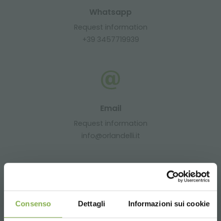
Whatsapp
Request information
+39 3457719939
Email
Request information
info@orlandelli.it
Phone
Consenso
Dettagli
Informazioni sui cookie
From monday to friday