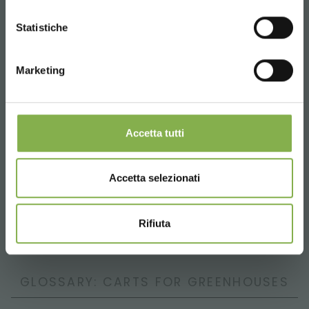
CONTINUE
Statistiche
Marketing
Accetta tutti
Accetta selezionati
Solutions for carts
Rifiuta
GLOSSARY: CARTS FOR GREENHOUSES