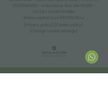
01333580205 - nr iscrizione REA: MN 152392 -
ESTERO M/MN 004894
Share capital: Euro 100.000,00 i.v.
[Privacy policy]
[Cookie policy]
[Change cookie settings]