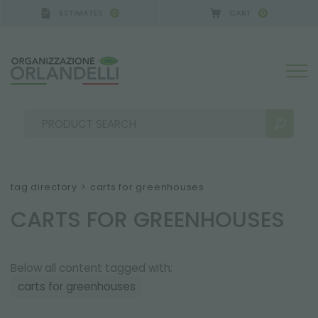
ESTIMATES
CART
0
0
tag directory
>
carts for greenhouses
CARTS FOR GREENHOUSES
SEARCH RESULTS:
Sort by:
Below all content tagged with:
carts for greenhouses
MORE RESULTS FOR YOU: