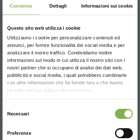
Consenso
Dettagli
Informazioni sui cookie
Questo sito web utilizza i cookie
Utilizziamo i cookie per personalizzare contenuti ed
annunci, per fornire funzionalità dei social media e per
Why choosing the DC trolley
analizzare il nostro traffico. Condividiamo inoltre
informazioni sul modo in cui utilizza il nostro sito con i
nostri partner che si occupano di analisi dei dati web,
pubblicità e social media, i quali potrebbero combinarle
CATALOGO, CATEGORIES: CARTS FOR
Choose the country you are in and your
con altre informazioni che ha fornito loro o che hanno
GREENHOUSES
language for a better browsing experience
raccolto dal suo utilizzo dei loro servizi.
UNITED STATES
Selezione
Necessari
del
consenso
ENGLISH
Preferenze