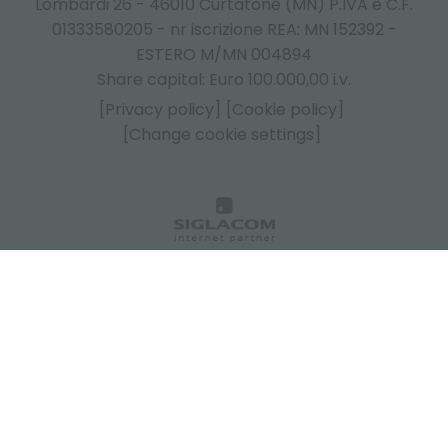
Lombardi 26 - 46010 Curtatone (MN) P.IVA e C.F.
01333580205 - nr iscrizione REA: MN 152392 -
ESTERO M/MN 004894
Share capital: Euro 100.000,00 i.v.
[Privacy policy]
[Cookie policy]
[Change cookie settings]