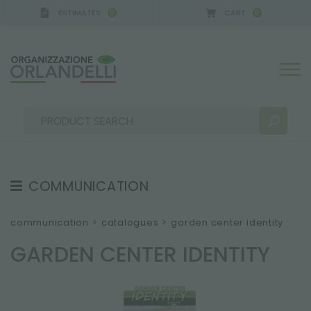
ESTIMATES
CART
0
0
A GERMANY - SPONSOR
-
from 08/16/2026 to 08/
COMMUNICATION
SEARCH RESULTS:
Sort by:
TESTIMONIAL
communication
>
catalogues
>
garden center identity
NEWS
GARDEN CENTER IDENTITY
VIDEO
CATALOGUES
MORE RESULTS FOR YOU: