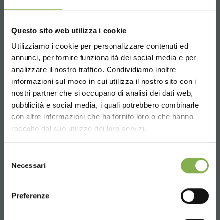
CONTACTS
Questo sito web utilizza i cookie
Utilizziamo i cookie per personalizzare contenuti ed
annunci, per fornire funzionalità dei social media e per
Whatsapp
STEP INTO OUR WORLD!
analizzare il nostro traffico. Condividiamo inoltre
informazioni sul modo in cui utilizza il nostro sito con i
Request information
nostri partner che si occupano di analisi dei dati web,
+39 3457719939
A little something for you...
pubblicità e social media, i quali potrebbero combinarle
Choose the country you are in and your
con altre informazioni che ha fornito loro o che hanno
language for a better browsing experience
5 % off
on your first order *
raccolto dal suo utilizzo dei loro servizi.
2 % off always
on all your future purchases
*
UNITED STATES
Selezione
Free shipping
on orders over 15,000 €
Email
Necessari
del
News and updates
preview (select the
Request information
consenso
ENGLISH
Newsletter option during registration)
info@orlandelli.it
Preferenze
SIGN UP NOW
CONTINUE