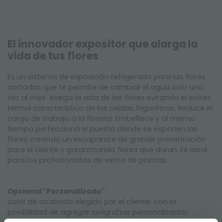
El innovador expositor que alarga la
vida de tus flores
Es un sistema de exposición refrigerado para las flores
cortadas que te permite de cambiar el agua solo una
vez al mes. Alarga la vida de las flores evitando el estres
termal caracteristico de las celdas frigorificas. Reduce el
cargo de trabajo a la florista. Embelliece y al mismo
tiempo perfecciona el puesto donde se esponen las
flores creando un escaparate de grande presentación
para el cliente y garantizando flores que duran. Es ideal
para los profesionistas de venta de plantas.
Opcional "Personalizado":
color de acabado elegido por el cliente, con la
posibilidad de agregar serigrafías personalizadas.