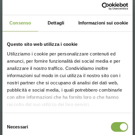
Consenso
Dettagli
Informazioni sui cookie
Questo sito web utilizza i cookie
Utilizziamo i cookie per personalizzare contenuti ed
annunci, per fornire funzionalità dei social media e per
analizzare il nostro traffico. Condividiamo inoltre
DESCARGAR
informazioni sul modo in cui utilizza il nostro sito con i
nostri partner che si occupano di analisi dei dati web,
FICHA TÉCNICA
pubblicità e social media, i quali potrebbero combinarle
Choose the country you are in and your
con altre informazioni che ha fornito loro o che hanno
language for a better browsing experience
raccolto dal suo utilizzo dei loro servizi.
Inicie sesión o regístrese
UNITED STATES
Selezione
para descargar la ficha
Necessari
del
PRODUCTOS RELACIONADOS