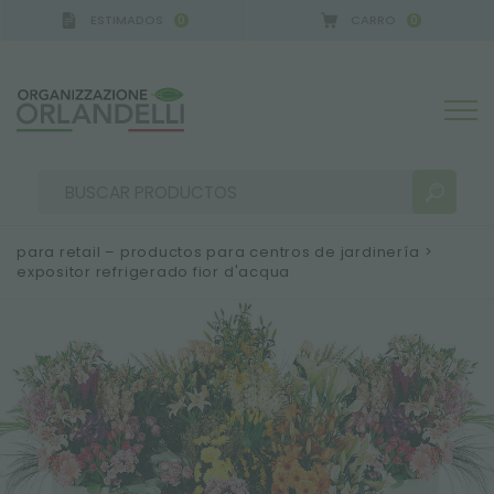
ESTIMADOS
CARRO
0
0
para retail – productos para centros de jardinería
>
expositor refrigerado fior d'acqua
RESULTADOS DE LA BÚSQUEDA:
Ordenar por:
MÁS RESULTADOS PARA USTED: