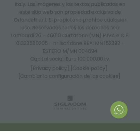
Italy.
Las imágenes y los textos publicados en
este sitio web son propiedad exclusiva de
Orlandelli s.r.l. El propietario prohíbe cualquier
uso. Reservados todos los derechos. Via
Lombardi 26 - 46010 Curtatone (MN) P.IVA e C.F.
01333580205 - nr iscrizione REA: MN 152392 -
ESTERO M/MN 004894
Capital social: Euro 100.000,00 i.v.
[Privacy policy]
[Cookie policy]
[Cambiar la configuración de las cookies]