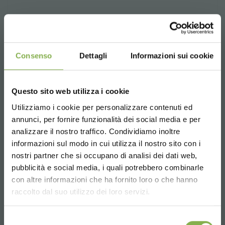
Consenso
Dettagli
Informazioni sui cookie
Questo sito web utilizza i cookie
Utilizziamo i cookie per personalizzare contenuti ed
¡ENTRA EN NUESTRO
annunci, per fornire funzionalità dei social media e per
MUNDO!
analizzare il nostro traffico. Condividiamo inoltre
informazioni sul modo in cui utilizza il nostro sito con i
Un pequeño detalle para ti...
nostri partner che si occupano di analisi dei dati web,
Inspiración | Proyecto | Renovación
pubblicità e social media, i quali potrebbero combinarle
Choose the country you are in and your
con altre informazioni che ha fornito loro o che hanno
5 % de descuento
en tu primer pedido *
language for a better browsing experience
raccolto dal suo utilizzo dei loro servizi.
2 % de descuento siempre
en todas tus
compras futuras *
compartir
UNITED STATES
Envío gratis
en compras superiores a
Selezione