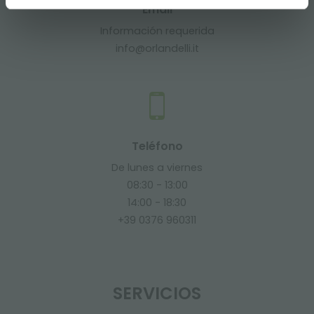
Email
Información requerida
info@orlandelli.it
Teléfono
De lunes a viernes
08:30 - 13:00
14:00 - 18:30
+39 0376 960311
SERVICIOS