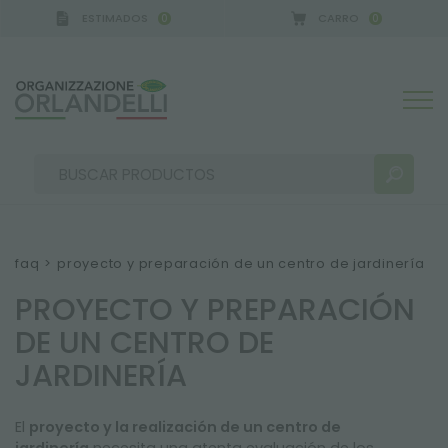
ESTIMADOS
CARRO
0
0
faq
>
proyecto y preparación de un centro de jardinería
PROYECTO Y PREPARACIÓN
RESULTADOS DE LA BÚSQUEDA:
Ordenar por:
DE UN CENTRO DE
JARDINERÍA
MÁS RESULTADOS PARA USTED:
El
proyecto y la realización de un centro de