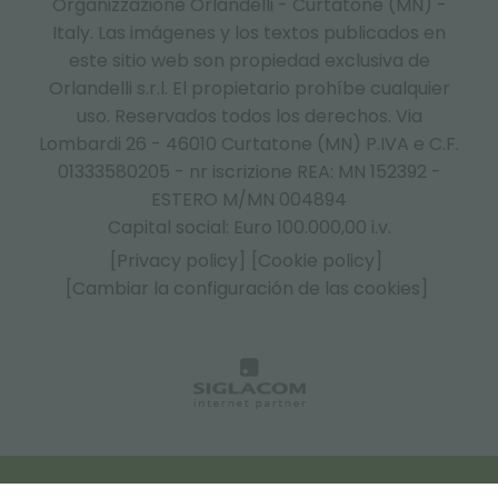
Organizzazione Orlandelli - Curtatone (MN) -
Italy.
Las imágenes y los textos publicados en
este sitio web son propiedad exclusiva de
Orlandelli s.r.l. El propietario prohíbe cualquier
uso. Reservados todos los derechos. Via
Lombardi 26 - 46010 Curtatone (MN) P.IVA e C.F.
01333580205 - nr iscrizione REA: MN 152392 -
ESTERO M/MN 004894
Capital social: Euro 100.000,00 i.v.
[Privacy policy]
[Cookie policy]
[Cambiar la configuración de las cookies]