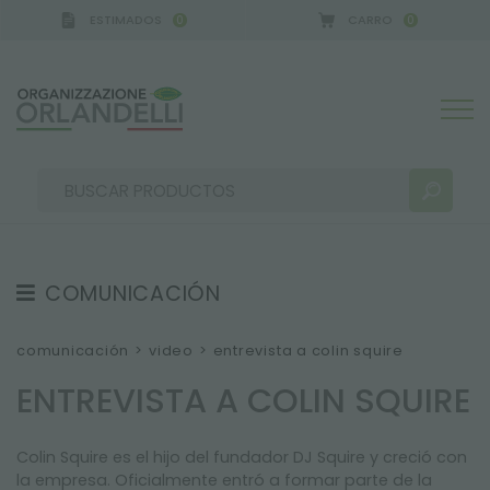
ESTIMADOS
CARRO
0
0
COMUNICACIÓN
RESULTADOS DE LA BÚSQUEDA:
Ordenar por:
TESTIMONIOS
comunicación
>
video
>
entrevista a colin squire
NEWS
ENTREVISTA A COLIN SQUIRE
VIDEO
Colin Squire es el hijo del fundador DJ Squire y creció con
CATÁLOGOS
MÁS RESULTADOS PARA USTED:
la empresa. Oficialmente entró a formar parte de la