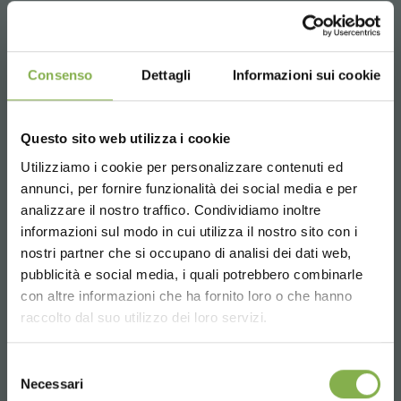
info@orlandelli.it
Consenso
Dettagli
Informazioni sui cookie
Teléfono
Questo sito web utilizza i cookie
De lunes a viernes
Utilizziamo i cookie per personalizzare contenuti ed
¡ENTRA EN NUESTRO
08:30 - 13:00
annunci, per fornire funzionalità dei social media e per
MUNDO!
14:00 - 18:30
analizzare il nostro traffico. Condividiamo inoltre
informazioni sul modo in cui utilizza il nostro sito con i
+39 0376 960311
Un pequeño detalle para ti...
nostri partner che si occupano di analisi dei dati web,
pubblicità e social media, i quali potrebbero combinarle
Choose the country you are in and your
con altre informazioni che ha fornito loro o che hanno
5 % de descuento
en tu primer pedido *
language for a better browsing experience
raccolto dal suo utilizzo dei loro servizi.
SERVICIOS
2 % de descuento siempre
en todas tus
compras futuras *
UNITED STATES
Envío gratis
en compras superiores a
Selezione
Necessari
15.000 €
del